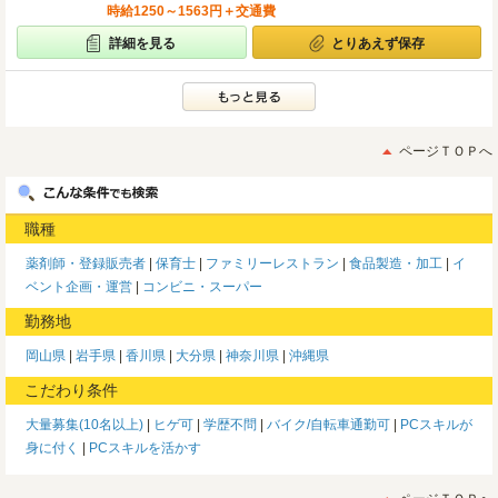
時給1250～1563円＋交通費
詳細を見る
とりあえず保存
ページＴＯＰへ
職種
薬剤師・登録販売者
保育士
ファミリーレストラン
食品製造・加工
イ
ベント企画・運営
コンビニ・スーパー
勤務地
岡山県
岩手県
香川県
大分県
神奈川県
沖縄県
こだわり条件
大量募集(10名以上)
ヒゲ可
学歴不問
バイク/自転車通勤可
PCスキルが
身に付く
PCスキルを活かす