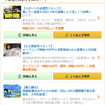
【スポーツ大会運営スタッフ】
激レア／短期＆日払いOK◎昼働くより涼しくて効率い
い！？
株式会社アルバクルー 勤務地：豊田市 【001】【その
他豊田市】名鉄三河線 越戸駅など
時給1500～1875円以上＋交通費
詳細を見る
とりあえず保存
【お土産販売スタッフ】
オープニング時給1400円☆名駅直結のお土産屋さん◎未経
験OK！
名鉄商店MEICHIKA※2026年9月オープン【名駅東口（桜
通口）】近鉄名古屋線 近鉄名古屋駅など
オープニング：時給1400円 通常：時給1200円～＋交通
費全額支給
詳細を見る
とりあえず保存
【搬入搬出】
登録制/夏休み中だけの単発・日払いOK◎履歴書不要★高
校生・大学生歓迎！
株式会社ビッグワーク 採用センター【BW03】 ※立川エリ
ア【立川駅周辺】南武線(川崎－立川) 立川駅など