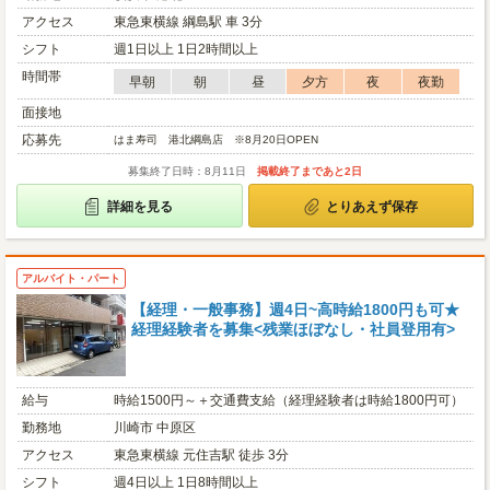
アクセス
東急東横線 綱島駅 車 3分
シフト
週1日以上 1日2時間以上
時間帯
早朝
朝
昼
夕方
夜
夜勤
面接地
応募先
はま寿司 港北綱島店 ※8月20日OPEN
募集終了日時：8月11日
掲載終了まであと2日
詳細を見る
とりあえず保存
アルバイト・パート
【経理・一般事務】週4日~高時給1800円も可★
経理経験者を募集<残業ほぼなし・社員登用有>
給与
時給1500円～＋交通費支給（経理経験者は時給1800円可）
勤務地
川崎市 中原区
アクセス
東急東横線 元住吉駅 徒歩 3分
シフト
週4日以上 1日8時間以上