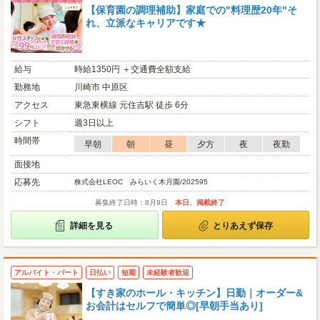
【保育園の調理補助】家庭での"料理歴20年"そ
れ、立派なキャリアです★
給与
時給1350円 ＋交通費全額支給
勤務地
川崎市 中原区
アクセス
東急東横線 元住吉駅 徒歩 6分
シフト
週3日以上
時間帯
早朝
朝
昼
夕方
夜
夜勤
面接地
応募先
株式会社LEOC みらいく木月園/202595
募集終了日時：8月9日
本日、掲載終了
詳細を見る
とりあえず保存
アルバイト・パート
日払い
短期
未経験者歓迎
【すき家のホール・キッチン】日勤｜オーダー&
お会計はセルフで簡単◎[早朝手当あり]