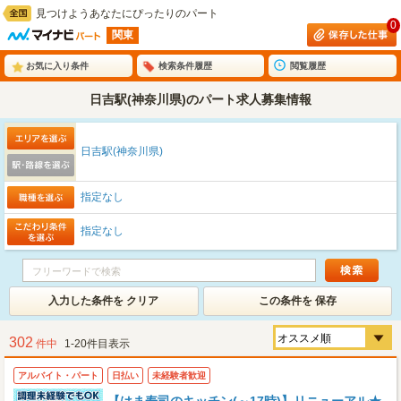
見つけようあなたにぴったりのパート
0
関東
お気に入り条件
検索条件履歴
閲覧履歴
日吉駅(神奈川県)のパート求人募集情報
日吉駅(神奈川県)
指定なし
指定なし
入力した条件を クリア
この条件を 保存
302
件中
1-20件目表示
アルバイト・パート
日払い
未経験者歓迎