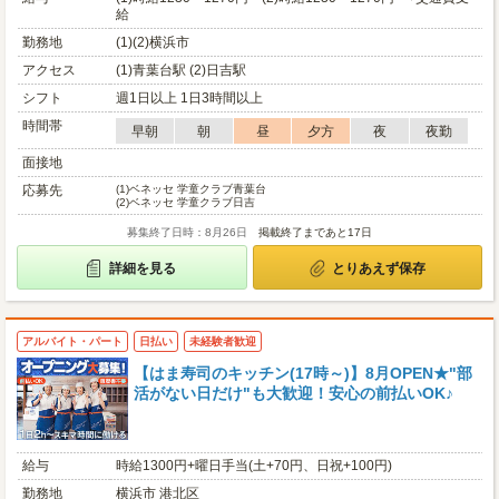
給
勤務地
(1)(2)横浜市
アクセス
(1)青葉台駅 (2)日吉駅
シフト
週1日以上 1日3時間以上
時間帯
早朝
朝
昼
夕方
夜
夜勤
面接地
応募先
(1)
ベネッセ 学童クラブ青葉台
(2)
ベネッセ 学童クラブ日吉
募集終了日時：8月26日
掲載終了まであと17日
詳細を見る
とりあえず保存
アルバイト・パート
日払い
未経験者歓迎
【はま寿司のキッチン(17時～)】8月OPEN★"部
活がない日だけ"も大歓迎！安心の前払いOK♪
給与
時給1300円+曜日手当(土+70円、日祝+100円)
勤務地
横浜市 港北区