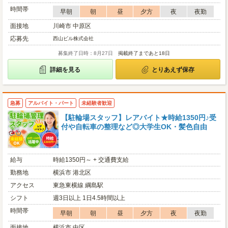
時間帯
早朝
朝
昼
夕方
夜
夜勤
面接地
川崎市 中原区
応募先
西山ビル株式会社
募集終了日時：8月27日
掲載終了まであと18日
詳細を見る
とりあえず保存
急募
アルバイト・パート
未経験者歓迎
【駐輪場スタッフ】レアバイト★時給1350円♪受
付や自転車の整理など◎大学生OK・髪色自由
給与
時給1350円～ + 交通費支給
勤務地
横浜市 港北区
アクセス
東急東横線 綱島駅
シフト
週3日以上 1日4.5時間以上
時間帯
早朝
朝
昼
夕方
夜
夜勤
面接地
横浜市 中区