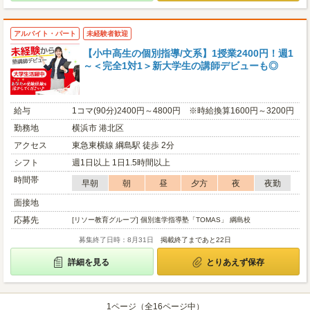
アルバイト・パート
未経験者歓迎
【小中高生の個別指導/文系】1授業2400円！週1
～＜完全1対1＞新大学生の講師デビューも◎
給与
1コマ(90分)2400円～4800円 ※時給換算1600円～3200円
勤務地
横浜市 港北区
アクセス
東急東横線 綱島駅 徒歩 2分
シフト
週1日以上 1日1.5時間以上
時間帯
早朝
朝
昼
夕方
夜
夜勤
面接地
応募先
[リソー教育グループ] 個別進学指導塾「TOMAS」 綱島校
募集終了日時：8月31日
掲載終了まであと22日
詳細を見る
とりあえず保存
1ページ（全16ページ中）