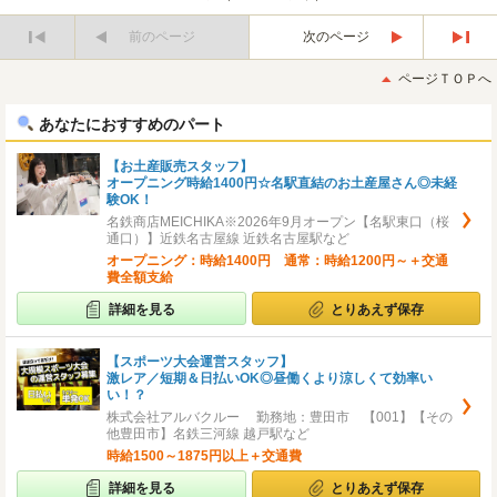
前のページ
次のページ
最
最
初
後
ページＴＯＰへ
へ
へ
あなたにおすすめのパート
【お土産販売スタッフ】
オープニング時給1400円☆名駅直結のお土産屋さん◎未経
験OK！
名鉄商店MEICHIKA※2026年9月オープン【名駅東口（桜
通口）】近鉄名古屋線 近鉄名古屋駅など
オープニング：時給1400円 通常：時給1200円～＋交通
費全額支給
詳細を見る
とりあえず保存
【スポーツ大会運営スタッフ】
激レア／短期＆日払いOK◎昼働くより涼しくて効率い
い！？
株式会社アルバクルー 勤務地：豊田市 【001】【その
他豊田市】名鉄三河線 越戸駅など
時給1500～1875円以上＋交通費
詳細を見る
とりあえず保存