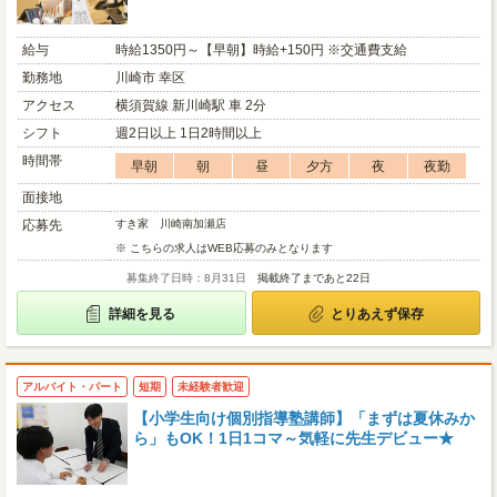
給与
時給1350円～【早朝】時給+150円 ※交通費支給
勤務地
川崎市 幸区
アクセス
横須賀線 新川崎駅 車 2分
シフト
週2日以上 1日2時間以上
時間帯
早朝
朝
昼
夕方
夜
夜勤
面接地
応募先
すき家 川崎南加瀬店
※ こちらの求人はWEB応募のみとなります
募集終了日時：8月31日
掲載終了まであと22日
詳細を見る
とりあえず保存
アルバイト・パート
短期
未経験者歓迎
【小学生向け個別指導塾講師】「まずは夏休みか
ら」もOK！1日1コマ～気軽に先生デビュー★