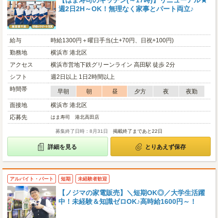
【はま寿司のキッチン(～17時)】リニューアル★
週2日2H～OK！無理なく家事とパート両立♪
給与
時給1300円＋曜日手当(土+70円、日祝+100円)
勤務地
横浜市 港北区
アクセス
横浜市営地下鉄グリーンライン 高田駅 徒歩 2分
シフト
週2日以上 1日2時間以上
時間帯
早朝
朝
昼
夕方
夜
夜勤
面接地
横浜市 港北区
応募先
はま寿司 港北高田店
募集終了日時：8月31日
掲載終了まであと22日
詳細を見る
とりあえず保存
アルバイト・パート
短期
未経験者歓迎
【ノジマの家電販売】＼短期OK◎／大学生活躍
中！未経験＆知識ゼロOK♪高時給1600円～！