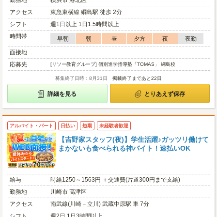
勤務地
横浜市 港北区
アクセス
東急東横線 綱島駅 徒歩 2分
シフト
週1日以上 1日1.5時間以上
時間帯
早朝
朝
昼
夕方
夜
夜勤
面接地
応募先
[リソー教育グループ] 個別進学指導塾「TOMAS」 綱島校
募集終了日時：8月31日
掲載終了まであと22日
詳細を見る
とりあえず保存
アルバイト・パート
日払い
短期
未経験者歓迎
【吉野家スタッフ(夜)】学生活躍♪ガッツリ働けて
まかないも食べられる神バイト！速払いOK
給与
時給1250～1563円 ＋交通費(片道300円まで支給)
勤務地
川崎市 高津区
アクセス
南武線(川崎－立川) 武蔵中原駅 車 7分
シフト
週2日 1日3時間以上