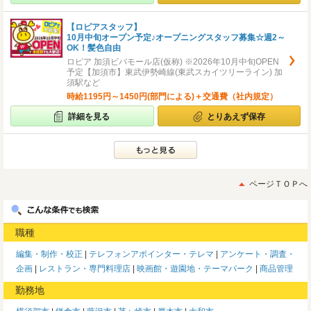
【ロピアスタッフ】
10月中旬オープン予定♪オープニングスタッフ募集☆週2～
OK！髪色自由
ロピア 加須ビバモール店(仮称) ※2026年10月中旬OPEN
予定【加須市】東武伊勢崎線(東武スカイツリーライン) 加
須駅など
時給1195円～1450円(部門による)＋交通費（社内規定）
詳細を見る
とりあえず保存
ページＴＯＰへ
職種
編集・制作・校正
テレフォンアポインター・テレマ
アンケート・調査・
企画
レストラン・専門料理店
映画館・遊園地・テーマパーク
商品管理
勤務地