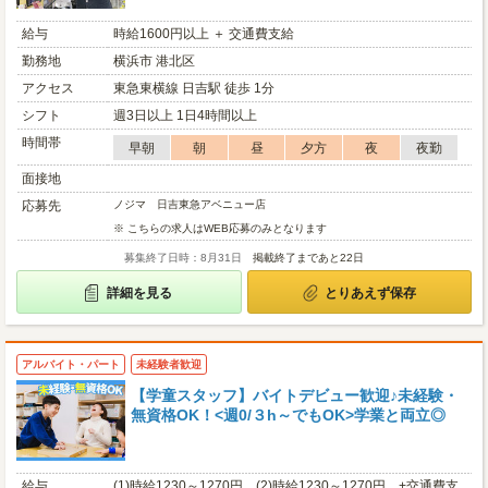
給与
時給1600円以上 ＋ 交通費支給
勤務地
横浜市 港北区
アクセス
東急東横線 日吉駅 徒歩 1分
シフト
週3日以上 1日4時間以上
時間帯
早朝
朝
昼
夕方
夜
夜勤
面接地
応募先
ノジマ 日吉東急アベニュー店
※ こちらの求人はWEB応募のみとなります
募集終了日時：8月31日
掲載終了まであと22日
詳細を見る
とりあえず保存
アルバイト・パート
未経験者歓迎
【学童スタッフ】バイトデビュー歓迎♪未経験・
無資格OK！<週0/３h～でもOK>学業と両立◎
給与
(1)時給1230～1270円 (2)時給1230～1270円 +交通費支