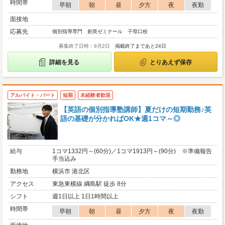
時間帯
早朝
朝
昼
夕方
夜
夜勤
面接地
応募先
個別指導専門 創英ゼミナール 子母口校
募集終了日時：9月2日
掲載終了まであと24日
詳細を見る
とりあえず保存
アルバイト・パート
短期
未経験者歓迎
【英語の個別指導塾講師】夏だけの短期勤務♪英
語の基礎が分かればOK★週1コマ～◎
給与
1コマ1332円～(60分)／1コマ1913円～(90分) ※準備報告
手当込み
勤務地
横浜市 港北区
アクセス
東急東横線 綱島駅 徒歩 8分
シフト
週1日以上 1日1時間以上
時間帯
早朝
朝
昼
夕方
夜
夜勤