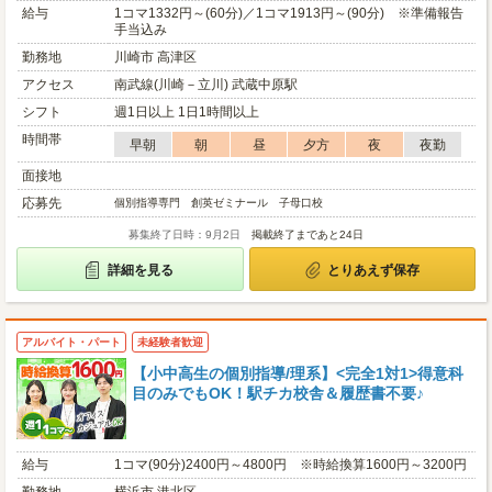
給与
1コマ1332円～(60分)／1コマ1913円～(90分) ※準備報告
手当込み
勤務地
川崎市 高津区
アクセス
南武線(川崎－立川) 武蔵中原駅
シフト
週1日以上 1日1時間以上
時間帯
早朝
朝
昼
夕方
夜
夜勤
面接地
応募先
個別指導専門 創英ゼミナール 子母口校
募集終了日時：9月2日
掲載終了まであと24日
詳細を見る
とりあえず保存
アルバイト・パート
未経験者歓迎
【小中高生の個別指導/理系】<完全1対1>得意科
目のみでもOK！駅チカ校舎＆履歴書不要♪
給与
1コマ(90分)2400円～4800円 ※時給換算1600円～3200円