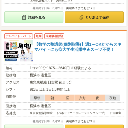
(2)
株式会社オルト 川崎駅エリア
募集終了日時：8月26日
掲載終了まであと17日
詳細を見る
とりあえず保存
アルバイト・パート
短期
未経験者歓迎
【数学の塾講師(個別指導)】週1～OKだからスキ
マバイトにも◎大学生活躍中★スーツ不要！
給与
1コマ90分:1875～2640円 ※経験による
勤務地
横浜市 港北区
アクセス
東急東横線 日吉駅 徒歩 3分
シフト
週1日以上 1日1.5時間以上
時間帯
早朝
朝
昼
夕方
夜
夜勤
面接地
横浜市 港北区
応募先
東京個別指導学院 （ベネッセコーポレーショングループ） 日吉教室
募集終了日時：8月31日
掲載終了まであと22日