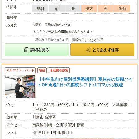
時間帯
早朝
朝
昼
夕方
夜
夜勤
面接地
応募先
吉野家 子母口店[047478]
※ こちらの求人はWEB応募のみとなります
募集終了日時：8月31日
掲載終了まであと22日
詳細を見る
とりあえず保存
アルバイト・パート
短期
未経験者歓迎
【中学生向け個別指導塾講師】夏休みの短期バイ
トOK★週1日~の柔軟シフト♪1コマから歓迎
給与
1コマ1332円～(60分)／1コマ1913円～(90分) ※準備報告
手当込み
勤務地
川崎市 高津区
アクセス
南武線(川崎－立川) 武蔵中原駅
シフト
週1日以上 1日1時間以上