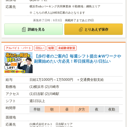
応募先
横浜市s&cパーキング共同事業体 ※勤務地：綱島エリア
※ こちらの求人はWEB応募のみとなります
募集終了日時：9月3日
掲載終了まであと25日
詳細を見る
とりあえず保存
アルバイト・パート
日払い
短期
未経験者歓迎
【歩行者のご案内】毎週シフト提出★Wワークや
副業始めたい方必見！即日採用あり/日払い
給与
日給1万1000円～1万5000円 ＋交通費全額支給
勤務地
(1)横浜市 (2)川崎市
アクセス
(1)日吉駅 (2)川崎駅
シフト
週1日以上
時間帯
早朝
朝
昼
夕方
夜
夜勤
面接地
応募先
(1)
株式会社オルト 日吉駅エリア