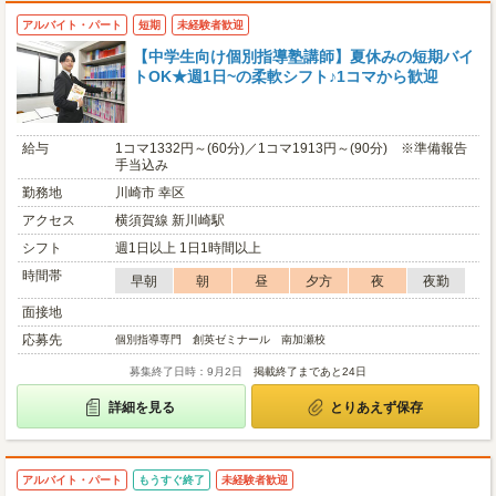
アルバイト・パート
短期
未経験者歓迎
【中学生向け個別指導塾講師】夏休みの短期バイ
トOK★週1日~の柔軟シフト♪1コマから歓迎
給与
1コマ1332円～(60分)／1コマ1913円～(90分) ※準備報告
手当込み
勤務地
川崎市 幸区
アクセス
横須賀線 新川崎駅
シフト
週1日以上 1日1時間以上
時間帯
早朝
朝
昼
夕方
夜
夜勤
面接地
応募先
個別指導専門 創英ゼミナール 南加瀬校
募集終了日時：9月2日
掲載終了まであと24日
詳細を見る
とりあえず保存
アルバイト・パート
もうすぐ終了
未経験者歓迎