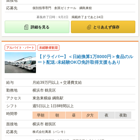
面接地
応募先
個別指導専門 創英ゼミナール 綱島東校
募集終了日時：9月2日
掲載終了まであと24日
詳細を見る
とりあえず保存
アルバイト・パート
未経験者歓迎
【ドライバー】＜日給換算1万8000円＞食品のル
ート配送♪未経験OK◎免許取得支援もあり
給与
月給39万円以上＋交通費支給
勤務地
横浜市 鶴見区
アクセス
東急東横線 綱島駅
シフト
週5日以上 1日8時間以上
時間帯
早朝
朝
昼
夕方
夜
夜勤
面接地
横浜市 都筑区
応募先
株式会社萬基（バンキ）