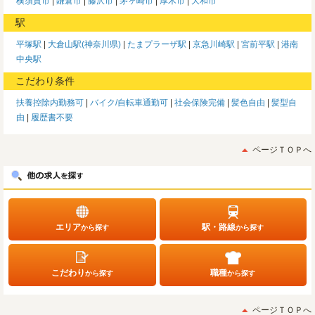
横須賀市
鎌倉市
藤沢市
茅ヶ崎市
厚木市
大和市
駅
平塚駅
大倉山駅(神奈川県)
たまプラーザ駅
京急川崎駅
宮前平駅
港南
中央駅
こだわり条件
扶養控除内勤務可
バイク/自転車通勤可
社会保険完備
髪色自由
髪型自
由
履歴書不要
ページＴＯＰへ
エリア
駅・路線
から探す
から探す
こだわり
職種
から探す
から探す
ページＴＯＰへ