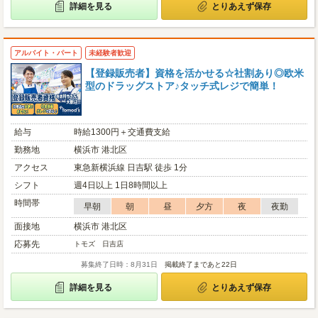
詳細を見る
とりあえず保存
アルバイト・パート
未経験者歓迎
【登録販売者】資格を活かせる☆社割あり◎欧米
型のドラッグストア♪タッチ式レジで簡単！
給与
時給1300円＋交通費支給
勤務地
横浜市 港北区
アクセス
東急新横浜線 日吉駅 徒歩 1分
シフト
週4日以上 1日8時間以上
時間帯
早朝
朝
昼
夕方
夜
夜勤
面接地
横浜市 港北区
応募先
トモズ 日吉店
募集終了日時：8月31日
掲載終了まであと22日
詳細を見る
とりあえず保存