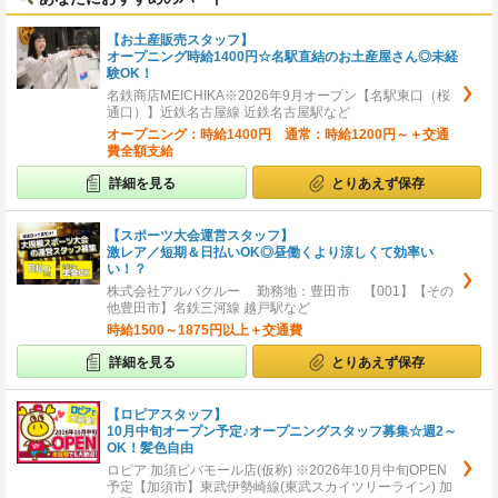
【お土産販売スタッフ】
オープニング時給1400円☆名駅直結のお土産屋さん◎未経
験OK！
名鉄商店MEICHIKA※2026年9月オープン【名駅東口（桜
通口）】近鉄名古屋線 近鉄名古屋駅など
オープニング：時給1400円 通常：時給1200円～＋交通
費全額支給
詳細を見る
とりあえず保存
【スポーツ大会運営スタッフ】
激レア／短期＆日払いOK◎昼働くより涼しくて効率い
い！？
株式会社アルバクルー 勤務地：豊田市 【001】【その
他豊田市】名鉄三河線 越戸駅など
時給1500～1875円以上＋交通費
詳細を見る
とりあえず保存
【ロピアスタッフ】
10月中旬オープン予定♪オープニングスタッフ募集☆週2～
OK！髪色自由
ロピア 加須ビバモール店(仮称) ※2026年10月中旬OPEN
予定【加須市】東武伊勢崎線(東武スカイツリーライン) 加