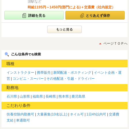
須駅など
時給1195円～1450円(部門による)＋交通費（社内規定）
詳細を見る
とりあえず保存
ページＴＯＰへ
職種
インストラクター
携帯販売
新聞配達・ポスティング
イベント企画・運
営
コンビニ・スーパー
その他配送・引越・ドライバー
勤務地
石川県
山形県
福島県
長崎県
熊本県
鹿児島県
こだわり条件
扶養控除内勤務可
大量募集(10名以上)
ネイル可
1日4h以内可
交通費
支給
車通勤可