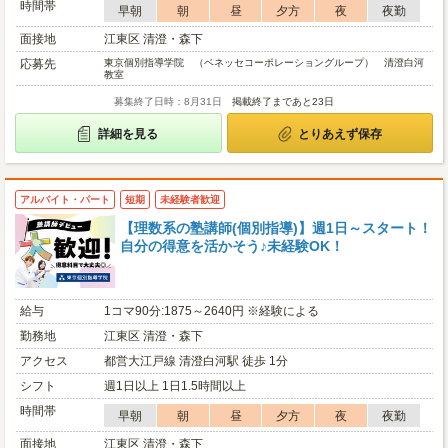
時間帯
早朝
朝
昼
夕方
夜
夜勤
面接地
江東区 清澄・森下
応募先
東京個別指導学院 （ベネッセコーポレーショングループ） 清澄白河
教室
募集終了日時：8月31日
掲載終了まであと23日
詳細を見る
とりあえず保存
アルバイト・パート
短期
未経験者歓迎
【理数系の塾講師(個別指導)】週1日～スタート！
自分の得意を活かそう♪未経験OK！
給与
1コマ90分:1875～2640円 ※経験による
勤務地
江東区 清澄・森下
アクセス
都営大江戸線 清澄白河駅 徒歩 1分
シフト
週1日以上 1日1.5時間以上
時間帯
早朝
朝
昼
夕方
夜
夜勤
面接地
江東区 清澄・森下