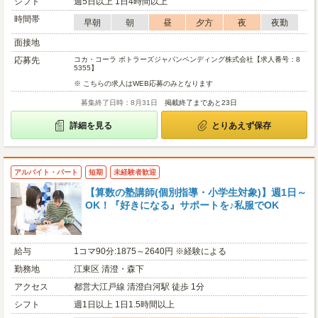
シフト
週5日以上 1日4時間以上
時間帯
早朝
朝
昼
夕方
夜
夜勤
面接地
応募先
コカ・コーラ ボトラーズジャパンベンディング株式会社【求人番号：8
5355】
※ こちらの求人はWEB応募のみとなります
募集終了日時：8月31日
掲載終了まであと23日
詳細を見る
とりあえず保存
アルバイト・パート
短期
未経験者歓迎
【算数の塾講師(個別指導・小学生対象)】週1日～
OK！『好きになる』サポートを♪私服でOK
給与
1コマ90分:1875～2640円 ※経験による
勤務地
江東区 清澄・森下
アクセス
都営大江戸線 清澄白河駅 徒歩 1分
シフト
週1日以上 1日1.5時間以上