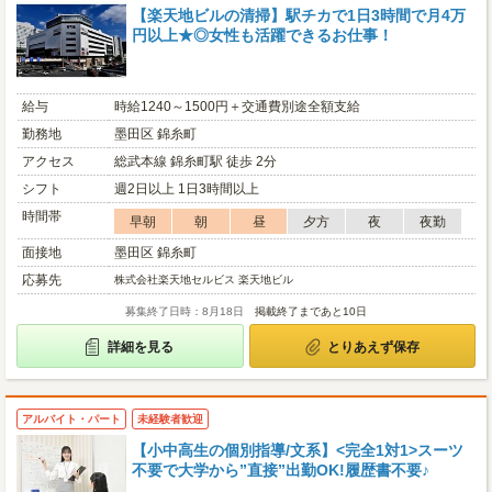
【楽天地ビルの清掃】駅チカで1日3時間で月4万
円以上★◎女性も活躍できるお仕事！
給与
時給1240～1500円＋交通費別途全額支給
勤務地
墨田区 錦糸町
アクセス
総武本線 錦糸町駅 徒歩 2分
シフト
週2日以上 1日3時間以上
時間帯
早朝
朝
昼
夕方
夜
夜勤
面接地
墨田区 錦糸町
応募先
株式会社楽天地セルビス 楽天地ビル
募集終了日時：8月18日
掲載終了まであと10日
詳細を見る
とりあえず保存
アルバイト・パート
未経験者歓迎
【小中高生の個別指導/文系】<完全1対1>スーツ
不要で大学から”直接”出勤OK!履歴書不要♪