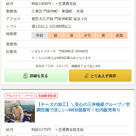
給与
時給1400円～＋交通費支給
勤務地
江東区 門前仲町・東陽町・木場
アクセス
都営大江戸線 門前仲町駅 徒歩 1分
シフト
週1日以上 1日3時間以上
時間帯
早朝
朝
昼
夕方
夜
夜勤
面接地
応募先
いきなりステーキ 門前仲町店【90960】
※ こちらの求人はWEB応募のみとなります
募集終了日時：8月17日
掲載終了まであと9日
詳細を見る
とりあえず保存
アルバイト・パート
未経験者歓迎
【チーズの加工】＼安心の三井物産グループ／空
調完備で涼しい♪WEB面接可！社内販売有り
給与
時給1270円 ＋交通費全額支給