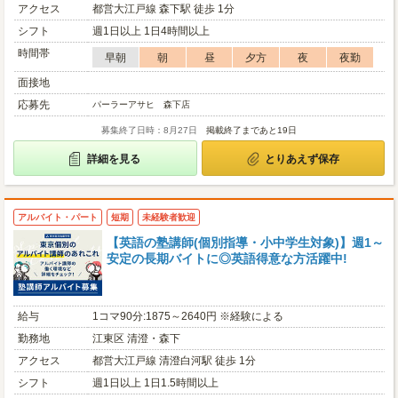
アクセス
都営大江戸線 森下駅 徒歩 1分
シフト
週1日以上 1日4時間以上
時間帯
早朝
朝
昼
夕方
夜
夜勤
面接地
応募先
パーラーアサヒ 森下店
募集終了日時：8月27日
掲載終了まであと19日
詳細を見る
とりあえず保存
アルバイト・パート
短期
未経験者歓迎
【英語の塾講師(個別指導・小中学生対象)】週1～
安定の長期バイトに◎英語得意な方活躍中!
給与
1コマ90分:1875～2640円 ※経験による
勤務地
江東区 清澄・森下
アクセス
都営大江戸線 清澄白河駅 徒歩 1分
シフト
週1日以上 1日1.5時間以上