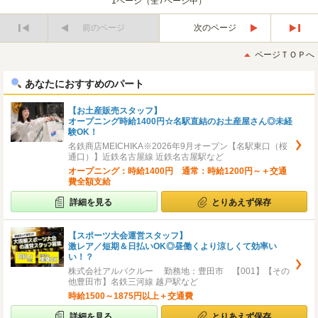
1ページ（全7ページ中）
前のページ
次のページ
最
最
初
後
ページＴＯＰへ
へ
へ
あなたにおすすめのパート
【お土産販売スタッフ】
オープニング時給1400円☆名駅直結のお土産屋さん◎未経
験OK！
名鉄商店MEICHIKA※2026年9月オープン【名駅東口（桜
通口）】近鉄名古屋線 近鉄名古屋駅など
オープニング：時給1400円 通常：時給1200円～＋交通
費全額支給
詳細を見る
とりあえず保存
【スポーツ大会運営スタッフ】
激レア／短期＆日払いOK◎昼働くより涼しくて効率い
い！？
株式会社アルバクルー 勤務地：豊田市 【001】【その
他豊田市】名鉄三河線 越戸駅など
時給1500～1875円以上＋交通費
詳細を見る
とりあえず保存