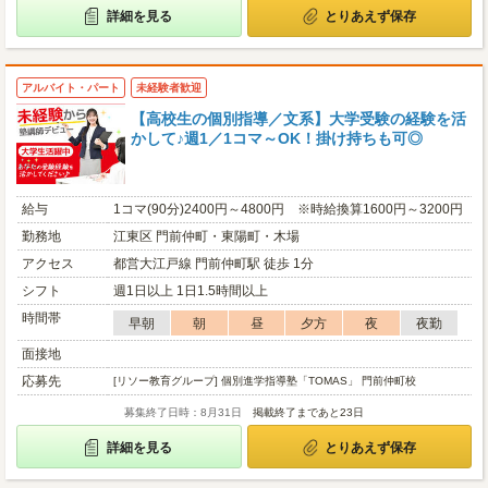
詳細を見る
とりあえず保存
アルバイト・パート
未経験者歓迎
【高校生の個別指導／文系】大学受験の経験を活
かして♪週1／1コマ～OK！掛け持ちも可◎
給与
1コマ(90分)2400円～4800円 ※時給換算1600円～3200円
勤務地
江東区 門前仲町・東陽町・木場
アクセス
都営大江戸線 門前仲町駅 徒歩 1分
シフト
週1日以上 1日1.5時間以上
時間帯
早朝
朝
昼
夕方
夜
夜勤
面接地
応募先
[リソー教育グループ] 個別進学指導塾「TOMAS」 門前仲町校
募集終了日時：8月31日
掲載終了まであと23日
詳細を見る
とりあえず保存