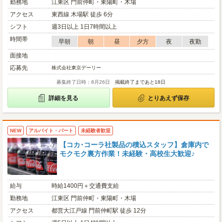
勤務地
江東区 門前仲町・東陽町・木場
アクセス
東西線 木場駅 徒歩 6分
シフト
週3日以上 1日7時間以上
時間帯
早朝
朝
昼
夕方
夜
夜勤
面接地
応募先
株式会社東京デーリー
募集終了日時：8月26日
掲載終了まであと18日
詳細を見る
とりあえず保存
NEW
アルバイト・パート
未経験者歓迎
【コカ･コーラ社製品の積込スタッフ】倉庫内で
モクモク裏方作業！未経験・高校生大歓迎♪
給与
時給1400円＋交通費支給
勤務地
江東区 門前仲町・東陽町・木場
アクセス
都営大江戸線 門前仲町駅 徒歩 12分