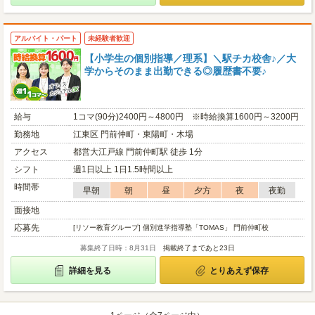
アルバイト・パート
未経験者歓迎
【小学生の個別指導／理系】＼駅チカ校舎♪／大
学からそのまま出勤できる◎履歴書不要♪
給与
1コマ(90分)2400円～4800円 ※時給換算1600円～3200円
勤務地
江東区 門前仲町・東陽町・木場
アクセス
都営大江戸線 門前仲町駅 徒歩 1分
シフト
週1日以上 1日1.5時間以上
時間帯
早朝
朝
昼
夕方
夜
夜勤
面接地
応募先
[リソー教育グループ] 個別進学指導塾「TOMAS」 門前仲町校
募集終了日時：8月31日
掲載終了まであと23日
詳細を見る
とりあえず保存