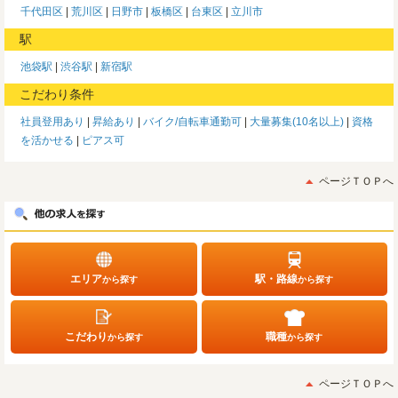
千代田区
荒川区
日野市
板橋区
台東区
立川市
駅
池袋駅
渋谷駅
新宿駅
こだわり条件
社員登用あり
昇給あり
バイク/自転車通勤可
大量募集(10名以上)
資格
を活かせる
ピアス可
ページＴＯＰへ
エリア
駅・路線
から探す
から探す
こだわり
職種
から探す
から探す
ページＴＯＰへ