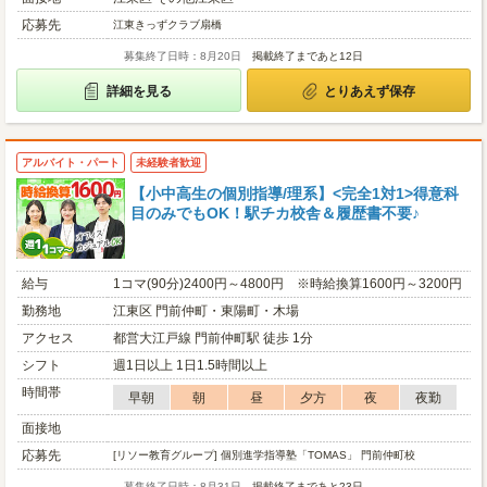
応募先
江東きっずクラブ扇橋
募集終了日時：8月20日
掲載終了まであと12日
詳細を見る
とりあえず保存
アルバイト・パート
未経験者歓迎
【小中高生の個別指導/理系】<完全1対1>得意科
目のみでもOK！駅チカ校舎＆履歴書不要♪
給与
1コマ(90分)2400円～4800円 ※時給換算1600円～3200円
勤務地
江東区 門前仲町・東陽町・木場
アクセス
都営大江戸線 門前仲町駅 徒歩 1分
シフト
週1日以上 1日1.5時間以上
時間帯
早朝
朝
昼
夕方
夜
夜勤
面接地
応募先
[リソー教育グループ] 個別進学指導塾「TOMAS」 門前仲町校
募集終了日時：8月31日
掲載終了まであと23日