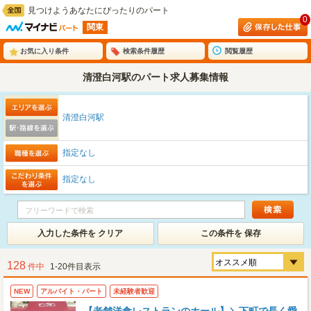
見つけようあなたにぴったりのパート
0
関東
お気に入り条件
検索条件履歴
閲覧履歴
清澄白河駅のパート求人募集情報
清澄白河駅
指定なし
指定なし
入力した条件を クリア
この条件を 保存
128
件中
1-20件目表示
NEW
アルバイト・パート
未経験者歓迎