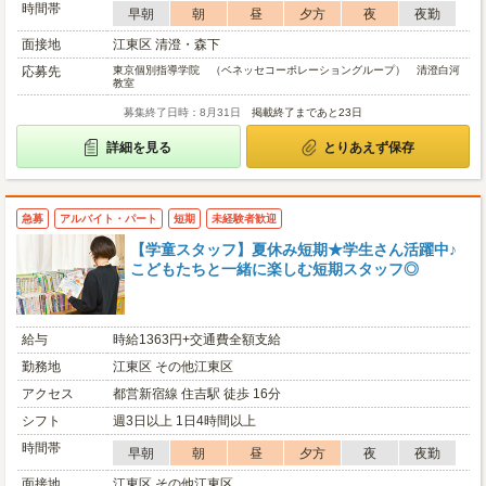
時間帯
早朝
朝
昼
夕方
夜
夜勤
面接地
江東区 清澄・森下
応募先
東京個別指導学院 （ベネッセコーポレーショングループ） 清澄白河
教室
募集終了日時：8月31日
掲載終了まであと23日
詳細を見る
とりあえず保存
急募
アルバイト・パート
短期
未経験者歓迎
【学童スタッフ】夏休み短期★学生さん活躍中♪
こどもたちと一緒に楽しむ短期スタッフ◎
給与
時給1363円+交通費全額支給
勤務地
江東区 その他江東区
アクセス
都営新宿線 住吉駅 徒歩 16分
シフト
週3日以上 1日4時間以上
時間帯
早朝
朝
昼
夕方
夜
夜勤
面接地
江東区 その他江東区