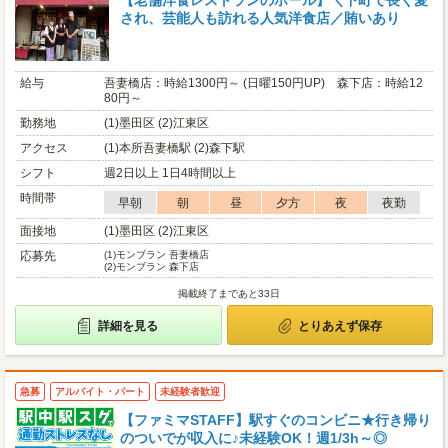
【老舗洋食レストランのホール】＼下町で長く愛
され、芸能人も訪れる人気洋食店／賄いあり
給与
吾妻橋店：時給1300円～ (日曜150円UP) 森下店：時給12
80円～
勤務地
(1)墨田区 (2)江東区
アクセス
(1)本所吾妻橋駅 (2)森下駅
シフト
週2日以上 1日4時間以上
時間帯
早朝
朝
昼
夕方
夜
夜勤
面接地
(1)墨田区 (2)江東区
応募先
(1)
モンブラン 吾妻橋店
(2)
モンブラン 森下店
掲載終了まであと33日
詳細を見る
とりあえず保存
急募
アルバイト・パート
未経験者歓迎
【ファミマSTAFF】駅すぐのコンビニ★行き帰り
のついでが収入に♪未経験OK！週1/3h～◎