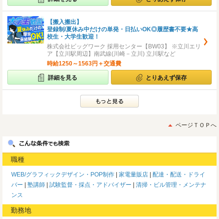
【搬入搬出】
登録制/夏休み中だけの単発・日払いOK◎履歴書不要★高
校生・大学生歓迎！
株式会社ビッグワーク 採用センター【BW03】 ※立川エリ
ア【立川駅周辺】南武線(川崎－立川) 立川駅など
時給1250～1563円＋交通費
詳細を見る
とりあえず保存
ページＴＯＰへ
職種
WEB/グラフィックデザイン・POP制作
家電量販店
配達・配送・ドライ
バー
塾講師
試験監督・採点・アドバイザー
清掃・ビル管理・メンテナ
ンス
勤務地