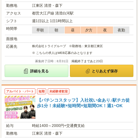
勤務地
江東区 清澄・森下
アクセス
都営大江戸線 清澄白河駅
シフト
週1日以上 1日1時間以上
時間帯
早朝
朝
昼
夕方
夜
夜勤
面接地
応募先
株式会社トライグループ ※勤務地：東京都江東区
※ こちらの求人はWEB応募のみとなります
募集終了日時：8月31日
掲載終了まであと23日
詳細を見る
とりあえず保存
アルバイト・パート
短期
未経験者歓迎
【パチンコスタッフ】入社祝い金あり♪駅チカ徒
歩1分！未経験×短時間×短期間OK！週1~OK
給与
時給1400～2000円+交通費支給
勤務地
江東区 清澄・森下