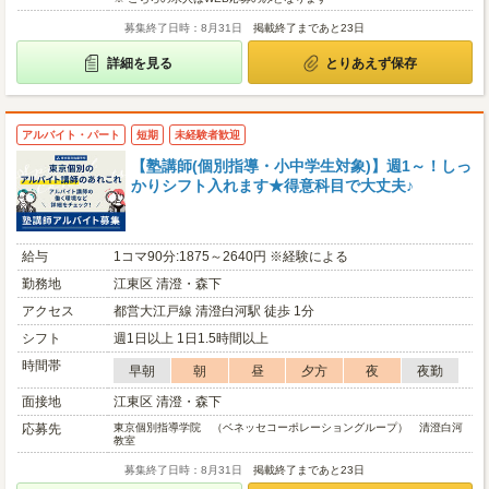
募集終了日時：8月31日
掲載終了まであと23日
詳細を見る
とりあえず保存
アルバイト・パート
短期
未経験者歓迎
【塾講師(個別指導・小中学生対象)】週1～！しっ
かりシフト入れます★得意科目で大丈夫♪
給与
1コマ90分:1875～2640円 ※経験による
勤務地
江東区 清澄・森下
アクセス
都営大江戸線 清澄白河駅 徒歩 1分
シフト
週1日以上 1日1.5時間以上
時間帯
早朝
朝
昼
夕方
夜
夜勤
面接地
江東区 清澄・森下
応募先
東京個別指導学院 （ベネッセコーポレーショングループ） 清澄白河
教室
募集終了日時：8月31日
掲載終了まであと23日