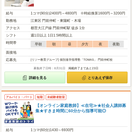
給与
1コマ(90分)2400円～4800円 ※時給換算1600円～3200円
勤務地
江東区 門前仲町・東陽町・木場
アクセス
都営大江戸線 門前仲町駅 徒歩 1分
シフト
週1日以上 1日1.5時間以上
時間帯
早朝
朝
昼
夕方
夜
夜勤
面接地
応募先
[リソー教育グループ] 個別進学指導塾「TOMAS」 門前仲町校
募集終了日時：8月31日
掲載終了まであと23日
詳細を見る
とりあえず保存
アルバイト・パート
短期
未経験者歓迎
【オンライン家庭教師】≪在宅≫★社会人講師募
集★すきま時間に60分から指導可能◎
給与
1コマ(60分)1430～6930円