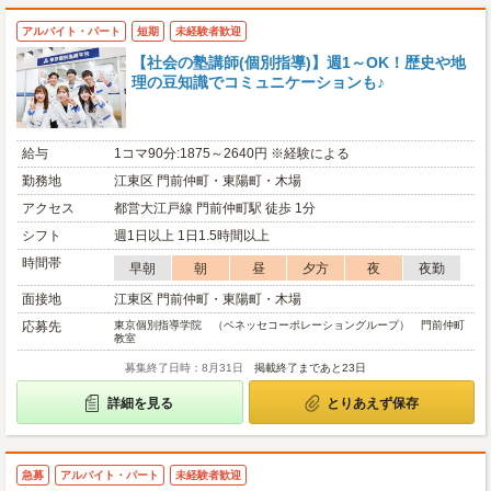
アルバイト・パート
短期
未経験者歓迎
【社会の塾講師(個別指導)】週1～OK！歴史や地
理の豆知識でコミュニケーションも♪
給与
1コマ90分:1875～2640円 ※経験による
勤務地
江東区 門前仲町・東陽町・木場
アクセス
都営大江戸線 門前仲町駅 徒歩 1分
シフト
週1日以上 1日1.5時間以上
時間帯
早朝
朝
昼
夕方
夜
夜勤
面接地
江東区 門前仲町・東陽町・木場
応募先
東京個別指導学院 （ベネッセコーポレーショングループ） 門前仲町
教室
募集終了日時：8月31日
掲載終了まであと23日
詳細を見る
とりあえず保存
急募
アルバイト・パート
未経験者歓迎