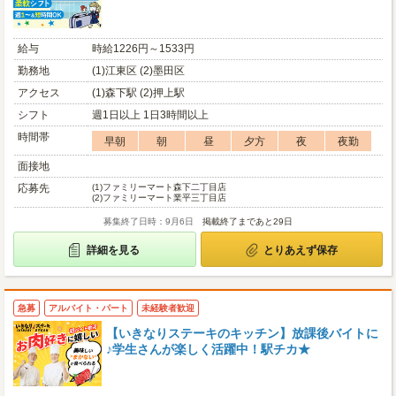
給与
時給1226円～1533円
勤務地
(1)江東区 (2)墨田区
アクセス
(1)森下駅 (2)押上駅
シフト
週1日以上 1日3時間以上
時間帯
早朝
朝
昼
夕方
夜
夜勤
面接地
応募先
(1)
ファミリーマート森下二丁目店
(2)
ファミリーマート業平三丁目店
募集終了日時：9月6日
掲載終了まであと29日
詳細を見る
とりあえず保存
急募
アルバイト・パート
未経験者歓迎
【いきなりステーキのキッチン】放課後バイトに
♪学生さんが楽しく活躍中！駅チカ★