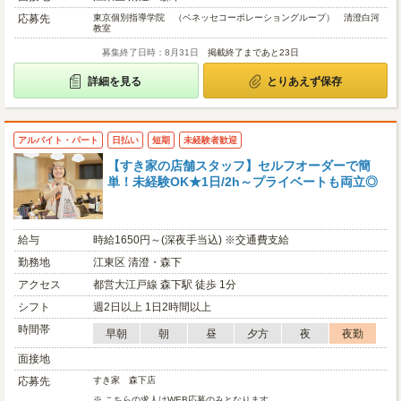
応募先
東京個別指導学院 （ベネッセコーポレーショングループ） 清澄白河
教室
募集終了日時：8月31日
掲載終了まであと23日
詳細を見る
とりあえず保存
アルバイト・パート
日払い
短期
未経験者歓迎
【すき家の店舗スタッフ】セルフオーダーで簡
単！未経験OK★1日/2h～プライベートも両立◎
給与
時給1650円～(深夜手当込) ※交通費支給
勤務地
江東区 清澄・森下
アクセス
都営大江戸線 森下駅 徒歩 1分
シフト
週2日以上 1日2時間以上
時間帯
早朝
朝
昼
夕方
夜
夜勤
面接地
応募先
すき家 森下店
※ こちらの求人はWEB応募のみとなります