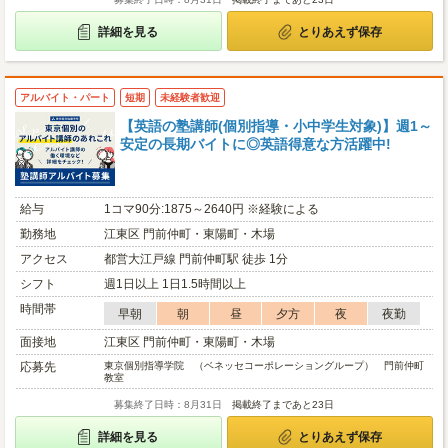
詳細を見る
とりあえず保存
アルバイト・パート
短期
未経験者歓迎
【英語の塾講師(個別指導・小中学生対象)】週1～
安定の長期バイトに◎英語得意な方活躍中!
給与
1コマ90分:1875～2640円 ※経験による
勤務地
江東区 門前仲町・東陽町・木場
アクセス
都営大江戸線 門前仲町駅 徒歩 1分
シフト
週1日以上 1日1.5時間以上
時間帯
早朝
朝
昼
夕方
夜
夜勤
面接地
江東区 門前仲町・東陽町・木場
応募先
東京個別指導学院 （ベネッセコーポレーショングループ） 門前仲町
教室
募集終了日時：8月31日
掲載終了まであと23日
詳細を見る
とりあえず保存