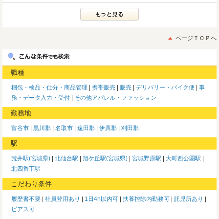
ページＴＯＰへ
職種
梱包・検品・仕分・商品管理
携帯販売
販売
デリバリー・バイク便
事
務・データ入力・受付
その他アパレル・ファッション
勤務地
富谷市
黒川郡
名取市
遠田郡
伊具郡
刈田郡
駅
荒井駅(宮城県)
北仙台駅
旭ケ丘駅(宮城県)
宮城野原駅
大町西公園駅
北四番丁駅
こだわり条件
履歴書不要
社員登用あり
1日4h以内可
扶養控除内勤務可
託児所あり
ピアス可