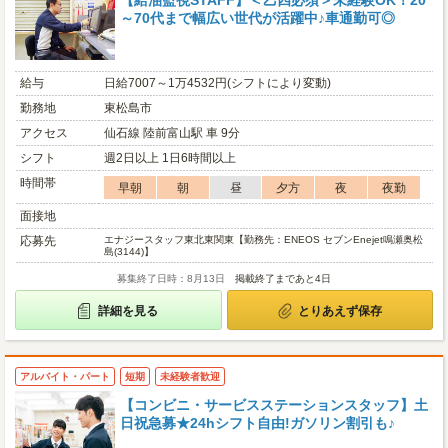
【給油監視STAFF】＜乙四必須＞未経験OK！20
～70代まで幅広い世代が活躍中♪車通勤可◎
給与
日給7007～1万4532円(シフトにより変動)
勤務地
東松島市
アクセス
仙石線 陸前富山駅 車 9分
シフト
週2日以上 1日6時間以上
時間帯
早朝
朝
昼
夕方
夜
夜勤
面接地
応募先
エナジースタッフ東北東関東【勤務先：ENEOS セブンEnejet鳴瀬奥松
島(3144)】
募集終了日時：8月13日
掲載終了まであと4日
詳細を見る
とりあえず保存
アルバイト・パート
短期
未経験者歓迎
【コンビニ・サービスステーションスタッフ】土
日祝急募★24hシフト自由!ガソリン割引も♪