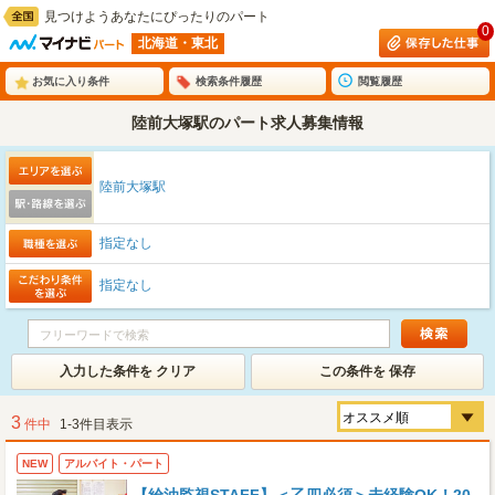
見つけようあなたにぴったりのパート
0
北海道・東北
お気に入り条件
検索条件履歴
閲覧履歴
陸前大塚駅のパート求人募集情報
陸前大塚駅
指定なし
指定なし
入力した条件を クリア
この条件を 保存
3
件中
1-3件目表示
NEW
アルバイト・パート