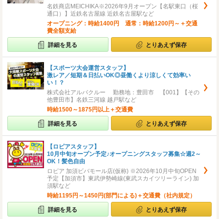
名鉄商店MEICHIKA※2026年9月オープン【名駅東口（桜
通口）】近鉄名古屋線 近鉄名古屋駅など
オープニング：時給1400円 通常：時給1200円～＋交通
費全額支給
詳細を見る
とりあえず保存
【スポーツ大会運営スタッフ】
激レア／短期＆日払いOK◎昼働くより涼しくて効率い
い！？
株式会社アルバクルー 勤務地：豊田市 【001】【その
他豊田市】名鉄三河線 越戸駅など
時給1500～1875円以上＋交通費
詳細を見る
とりあえず保存
【ロピアスタッフ】
10月中旬オープン予定♪オープニングスタッフ募集☆週2～
OK！髪色自由
ロピア 加須ビバモール店(仮称) ※2026年10月中旬OPEN
予定【加須市】東武伊勢崎線(東武スカイツリーライン) 加
須駅など
時給1195円～1450円(部門による)＋交通費（社内規定）
詳細を見る
とりあえず保存