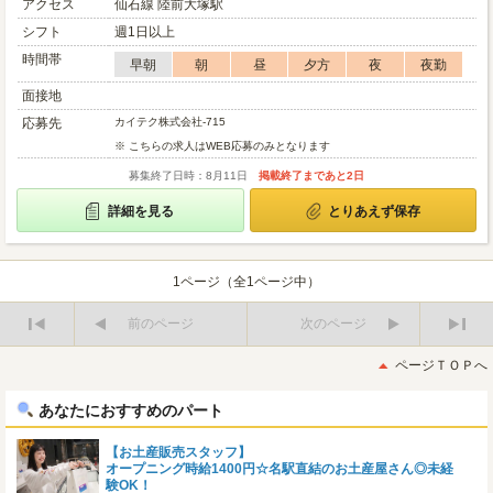
アクセス
仙石線 陸前大塚駅
シフト
週1日以上
時間帯
早朝
朝
昼
夕方
夜
夜勤
面接地
応募先
カイテク株式会社-715
※ こちらの求人はWEB応募のみとなります
募集終了日時：8月11日
掲載終了まであと2日
詳細を見る
とりあえず保存
1ページ（全1ページ中）
前のページ
次のページ
最
最
初
後
ページＴＯＰへ
へ
へ
あなたにおすすめのパート
【お土産販売スタッフ】
オープニング時給1400円☆名駅直結のお土産屋さん◎未経
験OK！