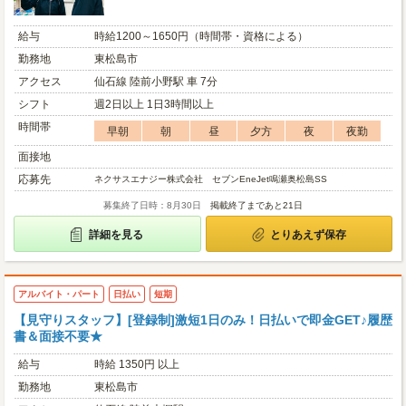
給与
時給1200～1650円（時間帯・資格による）
勤務地
東松島市
アクセス
仙石線 陸前小野駅 車 7分
シフト
週2日以上 1日3時間以上
時間帯
早朝
朝
昼
夕方
夜
夜勤
面接地
応募先
ネクサスエナジー株式会社 セブンEneJet鳴瀬奥松島SS
募集終了日時：8月30日
掲載終了まであと21日
詳細を見る
とりあえず保存
アルバイト・パート
日払い
短期
【見守りスタッフ】[登録制]激短1日のみ！日払いで即金GET♪履歴
書＆面接不要★
給与
時給 1350円 以上
勤務地
東松島市