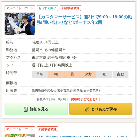
アルバイト・パート
もうすぐ終了
未経験者歓迎
【カスタマーサービス】週3日で9:00～18:00の勤
務!問い合わせなど!ボーナス年2回
給与
時給1034円以上
勤務地
盛岡市 その他盛岡市
アクセス
東北本線 岩手飯岡駅 車 7分
シフト
週3日以上 1日8時間以上
時間帯
早朝
朝
昼
夕方
夜
夜勤
面接地
応募先
佐川急便株式会社 岩手営業所(勤務先:岩手営業所)
募集終了日時：8月9日
掲載終了まであと1日
詳細を見る
とりあえず保存
アルバイト・パート
未経験者歓迎