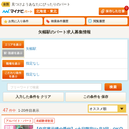
見つけようあなたにぴったりのパート
0
北海道・東北
お気に入り条件
検索条件履歴
閲覧履歴
矢幅駅のパート求人募集情報
矢幅駅
指定なし
指定なし
入力した条件を クリア
この条件を 保存
47
件中
1-20件目表示
アルバイト・パート
未経験者歓迎