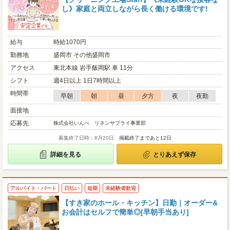
し》家庭と両立しながら長く働ける環境です!
給与
時給1070円
勤務地
盛岡市 その他盛岡市
アクセス
東北本線 岩手飯岡駅 車 11分
シフト
週4日以上 1日7時間以上
時間帯
早朝
朝
昼
夕方
夜
夜勤
面接地
応募先
株式会社いんべ リネンサプライ事業部
募集終了日時：8月20日
掲載終了まであと12日
詳細を見る
とりあえず保存
アルバイト・パート
日払い
短期
未経験者歓迎
【すき家のホール・キッチン】日勤｜オーダー&
お会計はセルフで簡単◎[早朝手当あり]