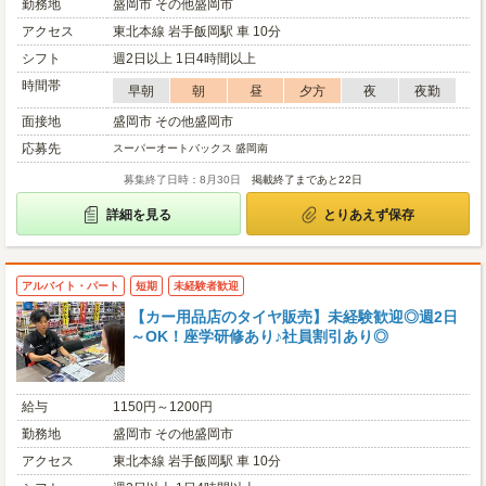
勤務地
盛岡市 その他盛岡市
アクセス
東北本線 岩手飯岡駅 車 10分
シフト
週2日以上 1日4時間以上
時間帯
早朝
朝
昼
夕方
夜
夜勤
面接地
盛岡市 その他盛岡市
応募先
スーパーオートバックス 盛岡南
募集終了日時：8月30日
掲載終了まであと22日
詳細を見る
とりあえず保存
アルバイト・パート
短期
未経験者歓迎
【カー用品店のタイヤ販売】未経験歓迎◎週2日
～OK！座学研修あり♪社員割引あり◎
給与
1150円～1200円
勤務地
盛岡市 その他盛岡市
アクセス
東北本線 岩手飯岡駅 車 10分