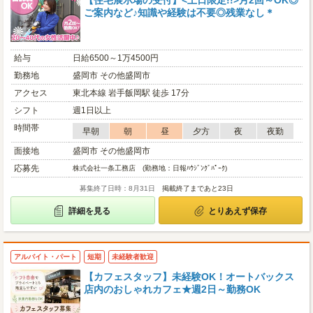
【住宅展示場の受付】<土日限定!!>月2回～OK◎
ご案内など♪知識や経験は不要◎残業なし＊
給与
日給6500～1万4500円
勤務地
盛岡市 その他盛岡市
アクセス
東北本線 岩手飯岡駅 徒歩 17分
シフト
週1日以上
時間帯
早朝
朝
昼
夕方
夜
夜勤
面接地
盛岡市 その他盛岡市
応募先
株式会社一条工務店 (勤務地：日報ﾊｳｼﾞﾝｸﾞﾊﾟｰｸ)
募集終了日時：8月31日
掲載終了まであと23日
詳細を見る
とりあえず保存
アルバイト・パート
短期
未経験者歓迎
【カフェスタッフ】未経験OK！オートバックス
店内のおしゃれカフェ★週2日～勤務OK