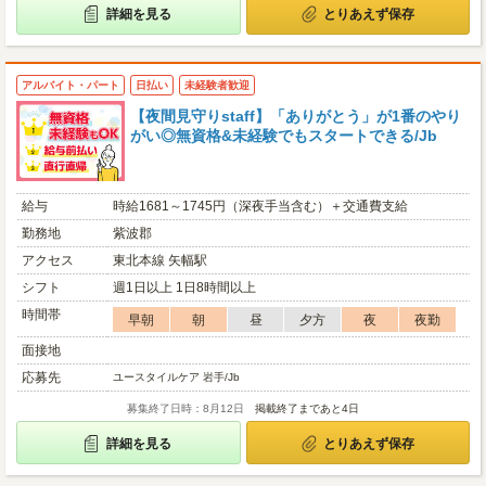
詳細を見る
とりあえず保存
アルバイト・パート
日払い
未経験者歓迎
【夜間見守りstaff】「ありがとう」が1番のやり
がい◎無資格&未経験でもスタートできる/Jb
給与
時給1681～1745円（深夜手当含む）＋交通費支給
勤務地
紫波郡
アクセス
東北本線 矢幅駅
シフト
週1日以上 1日8時間以上
時間帯
早朝
朝
昼
夕方
夜
夜勤
面接地
応募先
ユースタイルケア 岩手/Jb
募集終了日時：8月12日
掲載終了まであと4日
詳細を見る
とりあえず保存