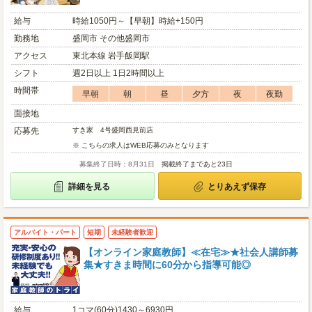
給与
時給1050円～【早朝】時給+150円
勤務地
盛岡市 その他盛岡市
アクセス
東北本線 岩手飯岡駅
シフト
週2日以上 1日2時間以上
時間帯
早朝
朝
昼
夕方
夜
夜勤
面接地
応募先
すき家 4号盛岡西見前店
※ こちらの求人はWEB応募のみとなります
募集終了日時：8月31日
掲載終了まであと23日
詳細を見る
とりあえず保存
アルバイト・パート
短期
未経験者歓迎
【オンライン家庭教師】≪在宅≫★社会人講師募
集★すきま時間に60分から指導可能◎
給与
1コマ(60分)1430～6930円