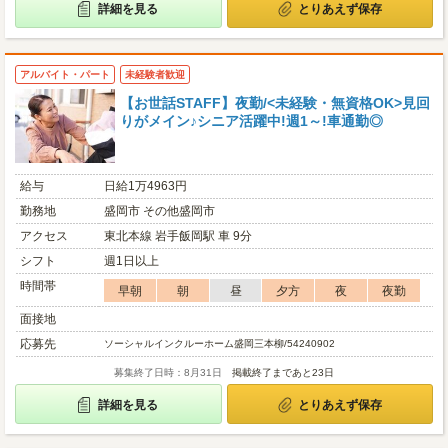
詳細を見る
とりあえず保存
アルバイト・パート
未経験者歓迎
【お世話STAFF】夜勤/<未経験・無資格OK>見回
りがメイン♪シニア活躍中!週1～!車通勤◎
給与
日給1万4963円
勤務地
盛岡市 その他盛岡市
アクセス
東北本線 岩手飯岡駅 車 9分
シフト
週1日以上
時間帯
早朝
朝
昼
夕方
夜
夜勤
面接地
応募先
ソーシャルインクルーホーム盛岡三本柳/54240902
募集終了日時：8月31日
掲載終了まであと23日
詳細を見る
とりあえず保存