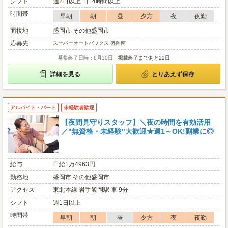
シフト
週2日以上 1日4時間以上
時間帯
早朝
朝
昼
夕方
夜
夜勤
面接地
盛岡市 その他盛岡市
応募先
スーパーオートバックス 盛岡南
募集終了日時：8月30日
掲載終了まであと22日
詳細を見る
とりあえず保存
アルバイト・パート
未経験者歓迎
【夜間見守りスタッフ】＼夜の時間を有効活用
／"無資格・未経験"大歓迎★週1～OK!副業に◎
給与
日給1万4963円
勤務地
盛岡市 その他盛岡市
アクセス
東北本線 岩手飯岡駅 車 9分
シフト
週1日以上
時間帯
早朝
朝
昼
夕方
夜
夜勤