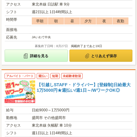
アクセス
東北本線 日詰駅 車 9分
シフト
週2日以上 1日4時間以上
時間帯
早朝
朝
昼
夕方
夜
夜勤
面接地
応募先
JAいわて中央
募集終了日時：8月27日
掲載終了まであと19日
詳細を見る
とりあえず保存
アルバイト・パート
週払い
短期
未経験者歓迎
【引越しSTAFF・ドライバー】[登録制]日給最大
1万5000円★週払い/週1日～/WワークOK◎
給与
日給9000～1万5000円
勤務地
盛岡市 その他盛岡市
アクセス
東北本線 矢幅駅 車 10分
シフト
週1日以上 1日4時間以上