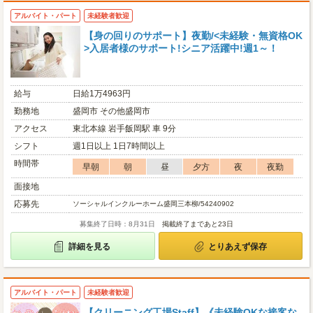
アルバイト・パート
未経験者歓迎
【身の回りのサポート】夜勤/<未経験・無資格OK
>入居者様のサポート!シニア活躍中!週1～！
給与
日給1万4963円
勤務地
盛岡市 その他盛岡市
アクセス
東北本線 岩手飯岡駅 車 9分
シフト
週1日以上 1日7時間以上
時間帯
早朝
朝
昼
夕方
夜
夜勤
面接地
応募先
ソーシャルインクルーホーム盛岡三本柳/54240902
募集終了日時：8月31日
掲載終了まであと23日
詳細を見る
とりあえず保存
アルバイト・パート
未経験者歓迎
【クリーニング工場Staff】《未経験OKな接客な