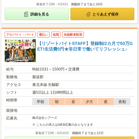
募集終了日時：9月6日
掲載終了まであと29日
詳細を見る
とりあえず保存
アルバイト・パート
週払い
短期
未経験者歓迎
【リゾートバイトSTAFF】登録制/2カ月で50万G
ET!生活費0円★非日常で働いてリフレッシュ♪
給与
時給1031～1500円＋交通費
勤務地
紫波郡
アクセス
東北本線 矢幅駅
シフト
週5日以上 1日8時間以上
時間帯
早朝
朝
昼
夕方
夜
夜勤
面接地
応募先
株式会社シアーズ
※ こちらの求人はWEB応募のみとなります
募集終了日時：8月30日
掲載終了まであと22日