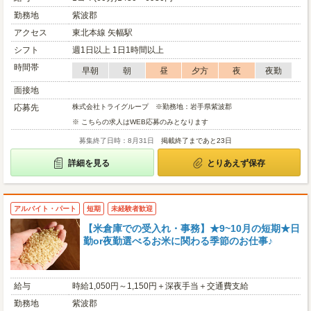
勤務地
紫波郡
アクセス
東北本線 矢幅駅
シフト
週1日以上 1日1時間以上
時間帯
早朝
朝
昼
夕方
夜
夜勤
面接地
応募先
株式会社トライグループ ※勤務地：岩手県紫波郡
※ こちらの求人はWEB応募のみとなります
募集終了日時：8月31日
掲載終了まであと23日
詳細を見る
とりあえず保存
アルバイト・パート
短期
未経験者歓迎
【米倉庫での受入れ・事務】★9~10月の短期★日
勤or夜勤選べるお米に関わる季節のお仕事♪
給与
時給1,050円～1,150円＋深夜手当＋交通費支給
勤務地
紫波郡