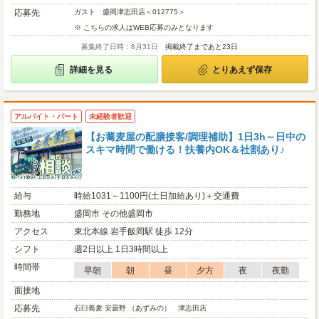
応募先
ガスト 盛岡津志田店＜012775＞
※ こちらの求人はWEB応募のみとなります
募集終了日時：8月31日
掲載終了まであと23日
詳細を見る
とりあえず保存
アルバイト・パート
未経験者歓迎
【お蕎麦屋の配膳接客/調理補助】1日3h～日中の
スキマ時間で働ける！扶養内OK＆社割あり♪
給与
時給1031～1100円(土日加給あり)＋交通費
勤務地
盛岡市 その他盛岡市
アクセス
東北本線 岩手飯岡駅 徒歩 12分
シフト
週2日以上 1日3時間以上
時間帯
早朝
朝
昼
夕方
夜
夜勤
面接地
応募先
石臼蕎麦 安曇野 （あずみの） 津志田店