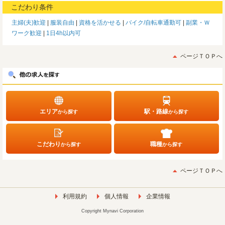
こだわり条件
主婦(夫)歓迎
服装自由
資格を活かせる
バイク/自転車通勤可
副業・Ｗ
ワーク歓迎
1日4h以内可
ページＴＯＰへ
エリア
駅・路線
から探す
から探す
こだわり
職種
から探す
から探す
ページＴＯＰへ
利用規約
個人情報
企業情報
Copyright Mynavi Corporation