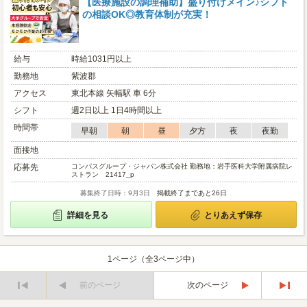
【医療施設の調理補助】盛り付けメイン♪シフト
の相談OK◎教育体制が充実！
給与
時給1031円以上
勤務地
紫波郡
アクセス
東北本線 矢幅駅 車 6分
シフト
週2日以上 1日4時間以上
時間帯
早朝
朝
昼
夕方
夜
夜勤
面接地
応募先
コンパスグループ・ジャパン株式会社 勤務地：岩手医科大学附属病院レ
ストラン 21417_p
募集終了日時：9月3日
掲載終了まであと26日
詳細を見る
とりあえず保存
1ページ（全3ページ中）
前のページ
次のページ
最
最