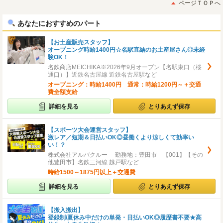
初
後
ページＴＯＰへ
へ
へ
あなたにおすすめのパート
【お土産販売スタッフ】
オープニング時給1400円☆名駅直結のお土産屋さん◎未経
験OK！
名鉄商店MEICHIKA※2026年9月オープン【名駅東口（桜
通口）】近鉄名古屋線 近鉄名古屋駅など
オープニング：時給1400円 通常：時給1200円～＋交通
費全額支給
詳細を見る
とりあえず保存
【スポーツ大会運営スタッフ】
激レア／短期＆日払いOK◎昼働くより涼しくて効率い
い！？
株式会社アルバクルー 勤務地：豊田市 【001】【その
他豊田市】名鉄三河線 越戸駅など
時給1500～1875円以上＋交通費
詳細を見る
とりあえず保存
【搬入搬出】
登録制/夏休み中だけの単発・日払いOK◎履歴書不要★高