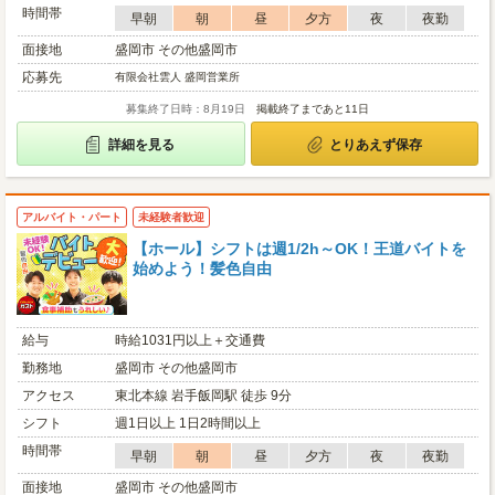
時間帯
早朝
朝
昼
夕方
夜
夜勤
面接地
盛岡市 その他盛岡市
応募先
有限会社雲人 盛岡営業所
募集終了日時：8月19日
掲載終了まであと11日
詳細を見る
とりあえず保存
アルバイト・パート
未経験者歓迎
【ホール】シフトは週1/2h～OK！王道バイトを
始めよう！髪色自由
給与
時給1031円以上＋交通費
勤務地
盛岡市 その他盛岡市
アクセス
東北本線 岩手飯岡駅 徒歩 9分
シフト
週1日以上 1日2時間以上
時間帯
早朝
朝
昼
夕方
夜
夜勤
面接地
盛岡市 その他盛岡市