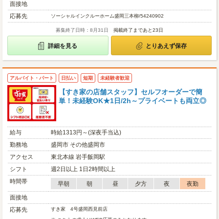
面接地
応募先
ソーシャルインクルーホーム盛岡三本柳/54240902
募集終了日時：8月31日
掲載終了まであと23日
詳細を見る
とりあえず保存
アルバイト・パート
日払い
短期
未経験者歓迎
【すき家の店舗スタッフ】セルフオーダーで簡
単！未経験OK★1日/2h～プライベートも両立◎
給与
時給1313円～(深夜手当込)
勤務地
盛岡市 その他盛岡市
アクセス
東北本線 岩手飯岡駅
シフト
週2日以上 1日2時間以上
時間帯
早朝
朝
昼
夕方
夜
夜勤
面接地
応募先
すき家 4号盛岡西見前店