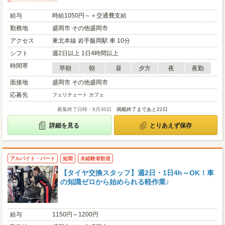
給与
時給1050円～＋交通費支給
勤務地
盛岡市 その他盛岡市
アクセス
東北本線 岩手飯岡駅 車 10分
シフト
週2日以上 1日4時間以上
時間帯
早朝
朝
昼
夕方
夜
夜勤
面接地
盛岡市 その他盛岡市
応募先
フェリチェート カフェ
募集終了日時：8月30日
掲載終了まであと22日
詳細を見る
とりあえず保存
アルバイト・パート
短期
未経験者歓迎
【タイヤ交換スタッフ】週2日・1日4h～OK！車
の知識ゼロから始められる軽作業♪
給与
1150円～1200円