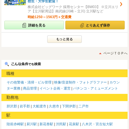
校生・大学生歓迎！
株式会社ビッグワーク 採用センター【BW03】 ※立川エリ
ア【立川駅周辺】南武線(川崎－立川) 立川駅など
時給1250～1563円＋交通費
詳細を見る
とりあえず保存
ページＴＯＰへ
職種
その他警備・清掃・ビル管理
映像/音楽制作・フォトグラファー
カウン
ター業務
商品管理
イベント企画・運営
パチンコ・アミューズメント
勤務地
胆沢郡
岩手郡
大船渡市
久慈市
下閉伊郡
二戸市
駅
陸前赤崎駅
厨川駅
新花巻駅
渋民駅
花泉駅
八木沢・宮古短大駅