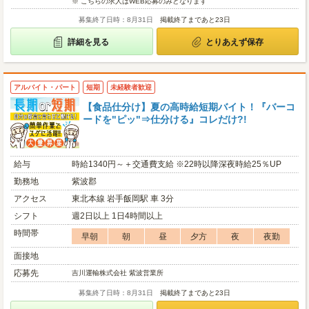
※ こちらの求人はWEB応募のみとなります
募集終了日時：8月31日
掲載終了まであと23日
詳細を見る
とりあえず保存
アルバイト・パート
短期
未経験者歓迎
【食品仕分け】夏の高時給短期バイト！『バーコ
ードを"ピッ"⇒仕分ける』コレだけ?!
給与
時給1340円～＋交通費支給 ※22時以降深夜時給25％UP
勤務地
紫波郡
アクセス
東北本線 岩手飯岡駅 車 3分
シフト
週2日以上 1日4時間以上
時間帯
早朝
朝
昼
夕方
夜
夜勤
面接地
応募先
吉川運輸株式会社 紫波営業所
募集終了日時：8月31日
掲載終了まであと23日