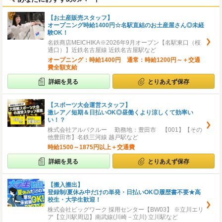
【お土産販売スタッフ】
オープニング時給1400円☆名駅直結のお土産屋さん◎未経
験OK！
名鉄商店MEICHIKA※2026年9月オープン【名駅東口（桜
通口）】近鉄名古屋線 近鉄名古屋駅など
オープニング：時給1400円 通常：時給1200円～＋交通
費全額支給
詳細を見る
とりあえず保存
【スポーツ大会運営スタッフ】
激レア／短期＆日払いOK◎昼働くより涼しくて効率い
い！？
株式会社アルバクルー 勤務地：豊田市 【001】【その
他豊田市】名鉄三河線 越戸駅など
時給1500～1875円以上＋交通費
詳細を見る
とりあえず保存
【搬入搬出】
登録制/夏休み中だけの単発・日払いOK◎履歴書不要★高
校生・大学生歓迎！
株式会社ビッグワーク 採用センター【BW03】 ※立川エリ
ア【立川駅周辺】南武線(川崎－立川) 立川駅など