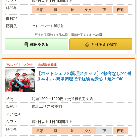
シフト
週2日以上 1日4時間以上
時間帯
早朝
朝
昼
夕方
夜
夜勤
面接地
応募先
セイコーマート 浜頓別
募集終了日時：8月31日
掲載終了まであと25日
詳細を見る
とりあえず保存
アルバイト・パート
未経験者歓迎
【ホットシェフの調理スタッフ】<接客なし>で働
きやすい♪簡単調理で未経験も安心！週2~OK
給与
時給1200～1500円＋交通費規定支給
勤務地
道北エリア 枝幸郡
アクセス
シフト
週2日以上 1日4時間以上
時間帯
早朝
朝
昼
夕方
夜
夜勤