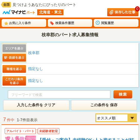
見つけようあなたにぴったりのパート
0
北海道・東北
お気に入り条件
検索条件履歴
閲覧履歴
枝幸郡のパート求人募集情報
枝幸郡
指定なし
指定なし
入力した条件を クリア
この条件を 保存
7
件中
1-7件目表示
アルバイト・パート
未経験者歓迎