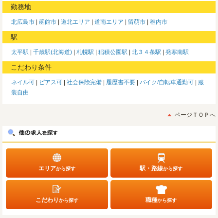
勤務地
北広島市
函館市
道北エリア
道南エリア
留萌市
稚内市
駅
太平駅
千歳駅(北海道)
札幌駅
稲積公園駅
北３４条駅
発寒南駅
こだわり条件
ネイル可
ピアス可
社会保険完備
履歴書不要
バイク/自転車通勤可
服
装自由
ページＴＯＰへ
エリア
駅・路線
から探す
から探す
こだわり
職種
から探す
から探す