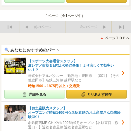
1ページ（全1ページ中）
前のページ
次のページ
最
最
初
後
ページＴＯＰへ
へ
へ
あなたにおすすめのパート
【スポーツ大会運営スタッフ】
激レア／短期＆日払いOK◎昼働くより涼しくて効率い
い！？
株式会社アルバクルー 勤務地：豊田市 【001】【その
他豊田市】名鉄三河線 越戸駅など
時給1500～1875円以上＋交通費
詳細を見る
とりあえず保存
【お土産販売スタッフ】
オープニング時給1400円☆名駅直結のお土産屋さん◎未経
験OK！
名鉄商店MEICHIKA※2026年9月オープン【名駅東口（桜
通口）】近鉄名古屋線 近鉄名古屋駅など