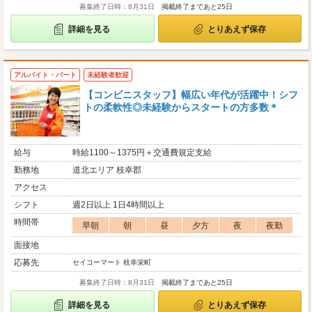
募集終了日時：8月31日
掲載終了まであと25日
詳細を見る
とりあえず保存
アルバイト・パート
未経験者歓迎
【コンビニスタッフ】幅広い年代が活躍中！シフ
トの柔軟性◎未経験からスタートの方多数＊
給与
時給1100～1375円＋交通費規定支給
勤務地
道北エリア 枝幸郡
アクセス
シフト
週2日以上 1日4時間以上
時間帯
早朝
朝
昼
夕方
夜
夜勤
面接地
応募先
セイコーマート 枝幸栄町
募集終了日時：8月31日
掲載終了まであと25日
詳細を見る
とりあえず保存