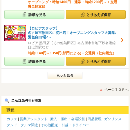
オープニング：時給1400円 通常：時給1200円～＋交通
費全額支給
詳細を見る
とりあえず保存
【ロピアスタッフ】
名古屋市熱田区に初出店！オープニングスタッフ大募集♪
髪色自由/週2～
ロピア 熱田店【その他熱田区】名古屋市営地下鉄名港線
日比野駅など
時給1140円～1350円(部門による)＋交通費（社内規定）
詳細を見る
とりあえず保存
ページＴＯＰへ
職種
カフェ
営業アシスタント
搬入・搬出・会場設営
商品管理
ガソリンス
タンド・クルマ関連
その他配送・引越・ドライバー