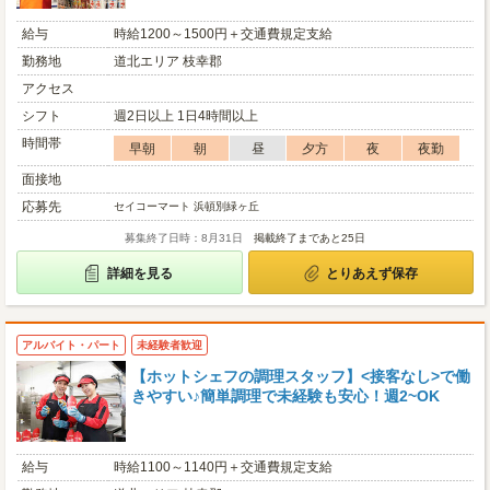
給与
時給1200～1500円＋交通費規定支給
勤務地
道北エリア 枝幸郡
アクセス
シフト
週2日以上 1日4時間以上
時間帯
早朝
朝
昼
夕方
夜
夜勤
面接地
応募先
セイコーマート 浜頓別緑ヶ丘
募集終了日時：8月31日
掲載終了まであと25日
詳細を見る
とりあえず保存
アルバイト・パート
未経験者歓迎
【ホットシェフの調理スタッフ】<接客なし>で働
きやすい♪簡単調理で未経験も安心！週2~OK
給与
時給1100～1140円＋交通費規定支給