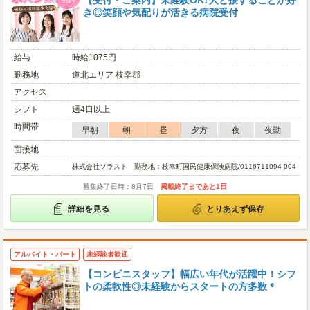
【受付・ご案内】未経験OK♪人と接することが好
き◎笑顔や気配りが活きる病院受付
給与
時給1075円
勤務地
道北エリア 枝幸郡
アクセス
シフト
週4日以上
時間帯
早朝
朝
昼
夕方
夜
夜勤
面接地
応募先
株式会社ソラスト 勤務地：枝幸町国民健康保険病院/0116711094-004
募集終了日時：8月7日
掲載終了まであと1日
詳細を見る
とりあえず保存
アルバイト・パート
未経験者歓迎
【コンビニスタッフ】幅広い年代が活躍中！シフ
トの柔軟性◎未経験からスタートの方多数＊