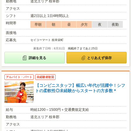
勤務地
道北エリア 枝幸郡
アクセス
シフト
週2日以上 1日4時間以上
時間帯
早朝
朝
昼
夕方
夜
夜勤
面接地
応募先
セイコーマート 枝幸栄町
募集終了日時：8月31日
掲載終了まであと25日
詳細を見る
とりあえず保存
アルバイト・パート
未経験者歓迎
【コンビニスタッフ】幅広い年代が活躍中！シフ
トの柔軟性◎未経験からスタートの方多数＊
給与
時給1200～1500円＋交通費規定支給
勤務地
道北エリア 枝幸郡
アクセス