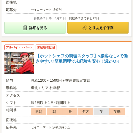
面接地
応募先
セイコーマート 浜頓別
募集終了日時：8月31日
掲載終了まであと25日
詳細を見る
とりあえず保存
アルバイト・パート
未経験者歓迎
【ホットシェフの調理スタッフ】<接客なし>で働
きやすい♪簡単調理で未経験も安心！週2~OK
給与
時給1200～1500円＋交通費規定支給
勤務地
道北エリア 枝幸郡
アクセス
シフト
週2日以上 1日4時間以上
時間帯
早朝
朝
昼
夕方
夜
夜勤
面接地
応募先
セイコーマート 浜頓別緑ヶ丘