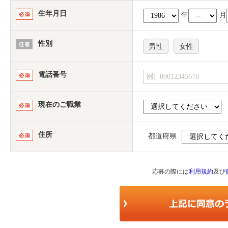
生年月日
年
月
性別
男性
女性
電話番号
現在のご職業
住所
都道府県
応募の際には
利用規約
及び