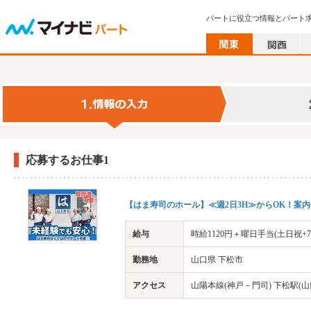
パートに役立つ情報とパート
応募するお仕事1
【はま寿司のホール】≪週2日3H≫からOK！案
給与
時給1120円＋曜日手当(土日祝+7
勤務地
山口県 下松市
アクセス
山陽本線(神戸－門司) 下松駅(山口