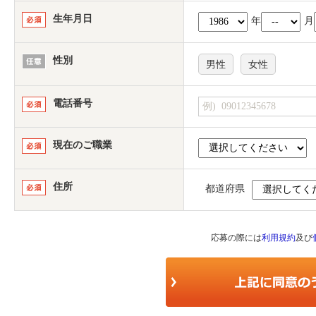
生年月日
年
月
性別
男性
女性
電話番号
現在のご職業
住所
都道府県
応募の際には
利用規約
及び