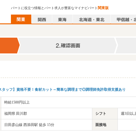
関東版
パートに役立つ情報とパート求人が豊富なマイナビパート
理スタッフ】資格不要！食材カット～簡単な調理まで◎調理師免許取得支援あり
時給1500円以上
福岡県 田川郡
シフト
週3日以上
日田彦山線 西添田駅 徒歩 15分
面接地