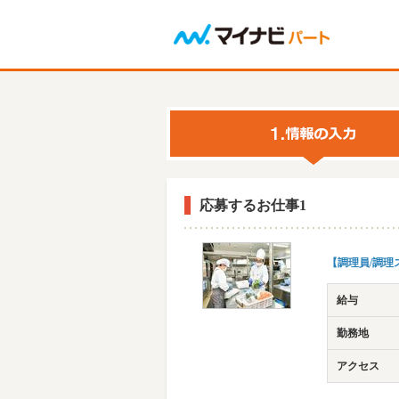
応募するお仕事1
【調理員/調
給与
勤務地
アクセス