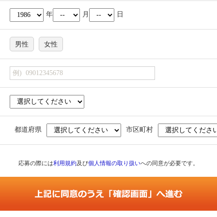
年
月
日
男性
女性
都道府県
市区町村
応募の際には
利用規約
及び
個人情報の取り扱い
への同意が必要です。