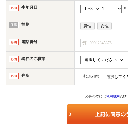
生年月日
年
月
性別
男性
女性
電話番号
現在のご職業
住所
都道府県
応募の際には
利用規約
及び