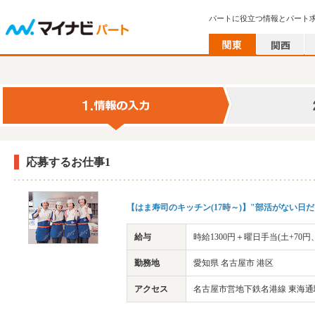
パートに役立つ情報とパート
応募するお仕事1
【はま寿司のキッチン(17時～)】"部活がない日
給与
時給1300円＋曜日手当(土+70円、
勤務地
愛知県 名古屋市 港区
アクセス
名古屋市営地下鉄名港線 東海通駅