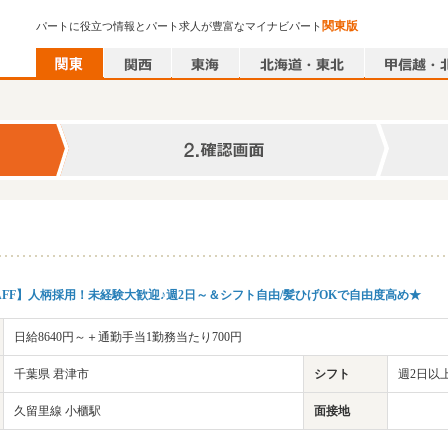
関東版
パートに役立つ情報とパート求人が豊富なマイナビパート
AFF】人柄採用！未経験大歓迎♪週2日～＆シフト自由/髪ひげOKで自由度高め★
日給8640円～＋通勤手当1勤務当たり700円
千葉県 君津市
シフト
週2日以
久留里線 小櫃駅
面接地