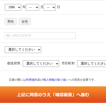
年
月
日
男性
女性
都道府県
市区町村
応募の際には
利用規約
及び
個人情報の取り扱い
への同意が必要です。