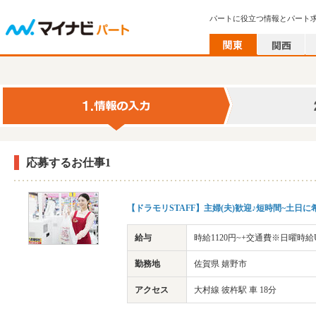
パートに役立つ情報とパート
応募するお仕事1
【ドラモリSTAFF】主婦(夫)歓迎♪短時間~土
給与
時給1120円~+交通費※日曜時給
勤務地
佐賀県 嬉野市
アクセス
大村線 彼杵駅 車 18分