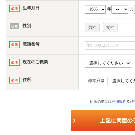
生年月日
年
月
性別
男性
女性
電話番号
現在のご職業
住所
都道府県
応募の際には
利用規約
及び