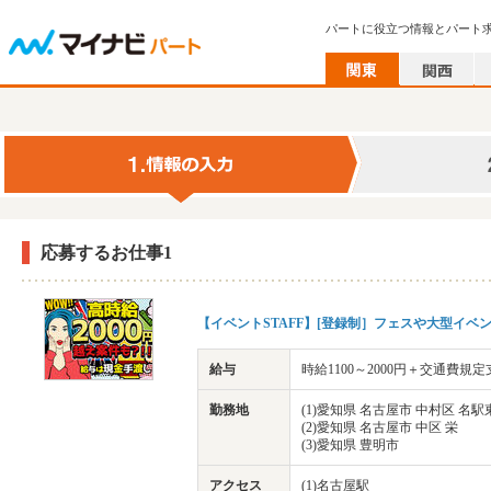
パートに役立つ情報とパート
応募するお仕事1
【イベントSTAFF】[登録制］フェスや大型イ
給与
時給1100～2000円＋交通費
勤務地
(1)愛知県 名古屋市 中村区 名
(2)愛知県 名古屋市 中区 栄
(3)愛知県 豊明市
アクセス
(1)名古屋駅