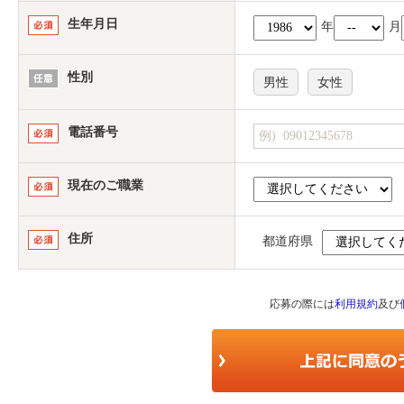
生年月日
年
月
性別
男性
女性
電話番号
現在のご職業
住所
都道府県
応募の際には
利用規約
及び