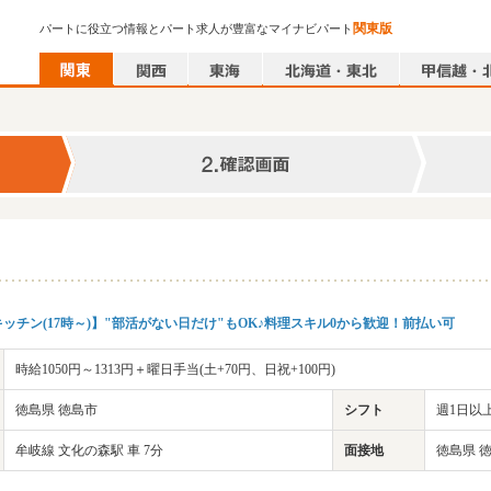
関東版
パートに役立つ情報とパート求人が豊富なマイナビパート
ッチン(17時～)】"部活がない日だけ"もOK♪料理スキル0から歓迎！前払い可
時給1050円～1313円＋曜日手当(土+70円、日祝+100円)
徳島県 徳島市
シフト
週1日以上
牟岐線 文化の森駅 車 7分
面接地
徳島県 