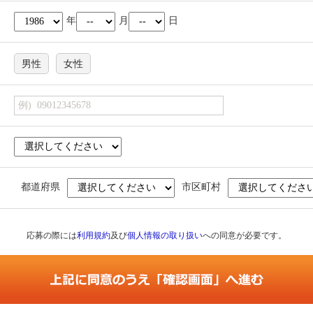
年
月
日
男性
女性
都道府県
市区町村
応募の際には
利用規約
及び
個人情報の取り扱い
への同意が必要です。