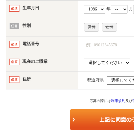
生年月日
年
月
性別
男性
女性
電話番号
現在のご職業
住所
都道府県
応募の際には
利用規約
及び