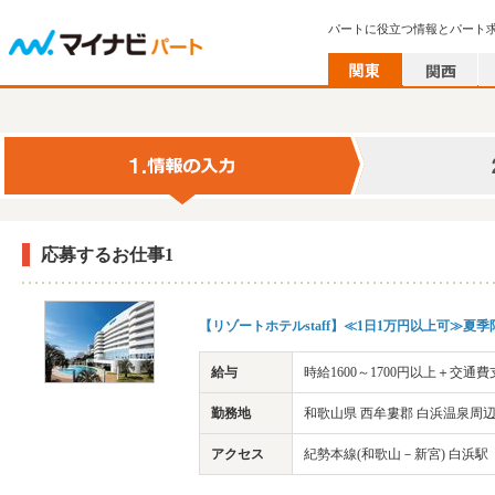
パートに役立つ情報とパート
応募するお仕事1
【リゾートホテルstaff】≪1日1万円以上可≫夏
給与
時給1600～1700円以上＋交通
勤務地
和歌山県 西牟婁郡 白浜温泉周
アクセス
紀勢本線(和歌山－新宮) 白浜駅