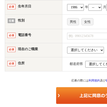
生年月日
年
月
性別
男性
女性
電話番号
現在のご職業
住所
都道府県
応募の際には
利用規約
及び