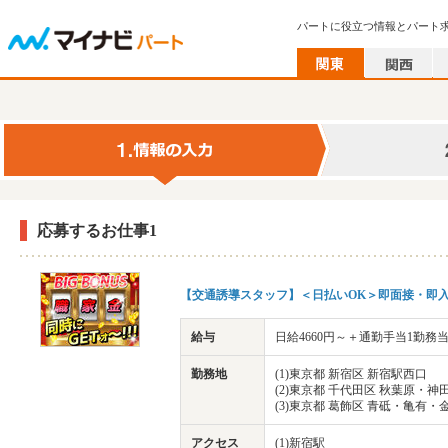
パートに役立つ情報とパート
応募するお仕事1
【交通誘導スタッフ】＜日払いOK＞即面接・即入
給与
日給4660円～＋通勤手当1勤務当
勤務地
(1)東京都 新宿区 新宿駅西口
(2)東京都 千代田区 秋葉原・
(3)東京都 葛飾区 青砥・亀有・
アクセス
(1)新宿駅