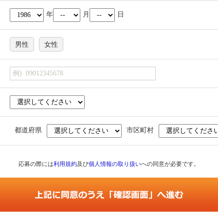
年
月
日
男性
女性
都道府県
市区町村
応募の際には
利用規約
及び
個人情報の取り扱い
への同意が必要です。