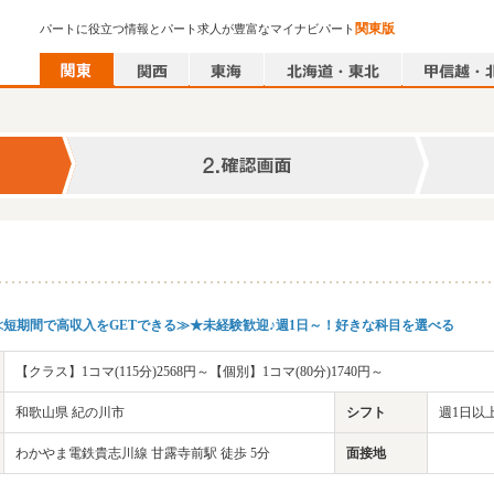
関東版
パートに役立つ情報とパート求人が豊富なマイナビパート
短期間で高収入をGETできる≫★未経験歓迎♪週1日～！好きな科目を選べる
【クラス】1コマ(115分)2568円～【個別】1コマ(80分)1740円～
和歌山県 紀の川市
シフト
週1日以上
わかやま電鉄貴志川線 甘露寺前駅 徒歩 5分
面接地