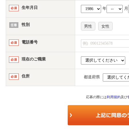
生年月日
年
月
性別
男性
女性
電話番号
現在のご職業
住所
都道府県
応募の際には
利用規約
及び