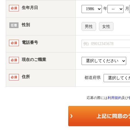
生年月日
年
月
性別
男性
女性
電話番号
現在のご職業
住所
都道府県
応募の際には
利用規約
及び