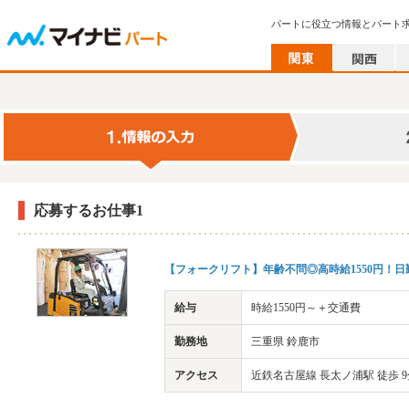
パートに役立つ情報とパート
応募するお仕事1
【フォークリフト】年齢不問◎高時給1550円！
給与
時給1550円～＋交通費
勤務地
三重県 鈴鹿市
アクセス
近鉄名古屋線 長太ノ浦駅 徒歩 9