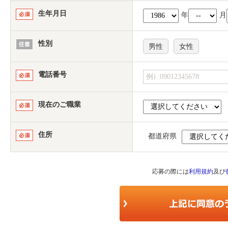
生年月日
年
月
性別
男性
女性
電話番号
現在のご職業
住所
都道府県
応募の際には
利用規約
及び