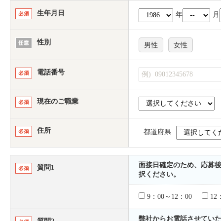
生年月日
年
月
性別
男性
女性
電話番号
現在のご職業
住所
都道府県
面接日確定のため、応募
質問1
択ください。
9：00～12：00
12
弊社からお電話させていただ