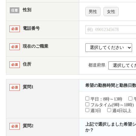
性別
男性
女性
電話番号
現在のご職業
住所
都道府県
希望の勤務時間と勤務日
質問1
平日：8時～13時
平
フルタイム(9時～18時)
週3日
週4日以上
上記で選択しました希望
質問2
か？