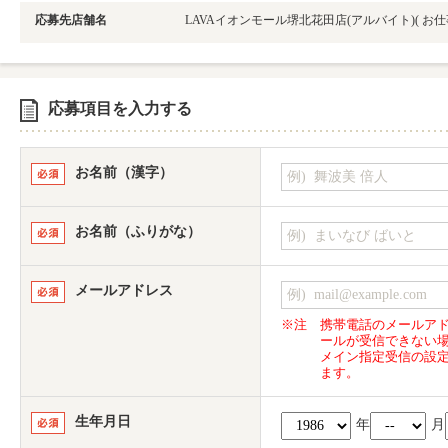
応募先店舗名
LAVAイオンモール堺北花田店(アルバイト)
( お
応募項目を入力する
お名前（漢字）
お名前（ふりがな）
メールアドレス
※注
携帯電話のメールア
ールが受信できない
メイン指定受信の設
ます。
生年月日
年
月