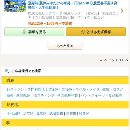
登録制/夏休み中だけの単発・日払いOK◎履歴書不要★高
校生・大学生歓迎！
株式会社ビッグワーク 採用センター【BW03】 ※立川エリ
ア【立川駅周辺】南武線(川崎－立川) 立川駅など
時給1250～1563円＋交通費
詳細を見る
とりあえず保存
ページＴＯＰへ
職種
レストラン・専門料理店
理容師・美容師・ネイル・メイク
雑貨・コスメ
販売
新聞配達・ポスティング
その他軽作業
パン・スイーツ・食品販売
勤務地
千代田区
足立区
葛飾区
武蔵野市
調布市
杉並区
駅