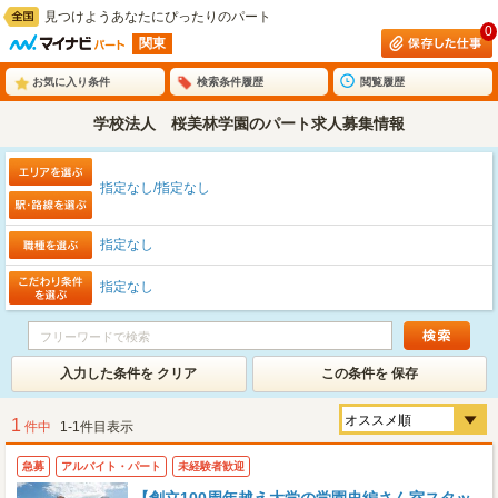
見つけようあなたにぴったりのパート
0
関東
お気に入り条件
検索条件履歴
閲覧履歴
学校法人 桜美林学園のパート求人募集情報
指定なし/指定なし
指定なし
指定なし
入力した条件を クリア
この条件を 保存
1
件中
1-1件目表示
急募
アルバイト・パート
未経験者歓迎