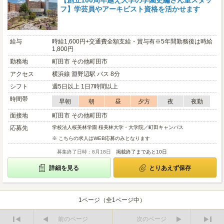
【創立100周年越え大学の学園史編さん室スタッ
フ】学芸員やアーキビスト資格を活かせます
給与
時給1,600円+交通費全額支給・賞与有※5年間勤務後は時給
1,800円
勤務地
町田市 その他町田市
アクセス
横浜線 淵野辺駅 バス 8分
シフト
週5日以上 1日7時間以上
時間帯
早朝
朝
昼
夕方
夜
夜勤
面接地
町田市 その他町田市
応募先
学校法人桜美林学園 桜美林大学・大学院／町田キャンパス
※ こちらの求人はWEB応募のみとなります
募集終了日時：8月18日
掲載終了まであと10日
詳細を見る
とりあえず保存
1ページ（全1ページ中）
前のページ
次のページ