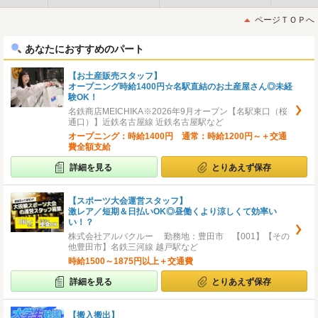
最
最
初
後
ページＴＯＰへ
へ
へ
あなたにおすすめのパート
【お土産販売スタッフ】
オープニング時給1400円☆名駅直結のお土産屋さん◎未経
験OK！
名鉄商店MEICHIKA※2026年9月オープン【名駅東口（桜
通口）】近鉄名古屋線 近鉄名古屋駅など
オープニング：時給1400円 通常：時給1200円～＋交通
費全額支給
詳細を見る
とりあえず保存
【スポーツ大会運営スタッフ】
激レア／短期＆日払いOK◎昼働くより涼しくて効率い
い！？
株式会社アルバクルー 勤務地：豊田市 【001】【その
他豊田市】名鉄三河線 越戸駅など
時給1500～1875円以上＋交通費
詳細を見る
とりあえず保存
【搬入搬出】