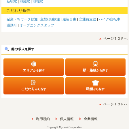
新宿駅
池袋駅
渋谷駅
こだわり条件
副業・Ｗワーク歓迎
主婦(夫)歓迎
服装自由
交通費支給
バイク/自転車
通勤可
オープニングスタッフ
ページＴＯＰへ
エリア
駅・路線
から探す
から探す
こだわり
職種
から探す
から探す
ページＴＯＰへ
利用規約
個人情報
企業情報
Copyright Mynavi Corporation